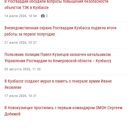
В Росгвардии обсудили вопросы повышения безопасности
Росгвардейцы задержали предполагаемого виновника причинения
объектов ТЭК в Кузбассе
ножевого ранения кемеровчанину
14 июля 2026, 10:54
2
06 августа 2026, 09:18
Вневедомственная охрана Росгвардии Кузбасса подвела итоги
Росгвардейцы задержали мужчину, повредившего имущество
работы за первое полугодие
горожанки
21 июля 2026, 10:57
06 августа 2026, 08:17
1
Полковник полиции Павел Кузнецов назначен начальником
Росгвардейцы пресекли противоправные действия и защитили
Управления Росгвардии по Кемеровской области – Кузбассу
новокузнечанку от агрессивного знакомого
03 августа 2026, 11:32
06 августа 2026, 07:16
В Кузбассе создают мурал в память о генерале армии Иване
Яковлеве
17 июля 2026, 10:21
В Новокузнецке простились с первым командиром ОМОН Сергеем
Добижей
12 июля 2026, 06:54