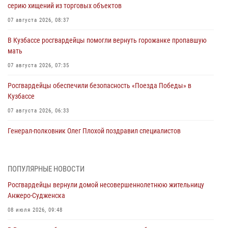
серию хищений из торговых объектов
07 августа 2026, 08:37
В Кузбассе росгвардейцы помогли вернуть горожанке пропавшую
мать
07 августа 2026, 07:35
Росгвардейцы обеспечили безопасность «Поезда Победы» в
Кузбассе
07 августа 2026, 06:33
Генерал-полковник Олег Плохой поздравил специалистов
организационно-штатных подразделений Росгвардии с
профессиональным праздником
07 августа 2026, 05:32
ПОПУЛЯРНЫЕ НОВОСТИ
Росгвардейцы вернули домой несовершеннолетнюю жительницу
С 1 сентября 2026 года вступает в силу новый федеральный закон о
Анжеро-Судженска
частной охранной деятельности
08 июля 2026, 09:48
06 августа 2026, 10:19