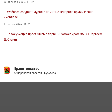
03 августа 2026, 11:32
06 августа 2026, 07:16
В Кузбассе создают мурал в память о генерале армии Иване
Яковлеве
17 июля 2026, 10:21
В Новокузнецке простились с первым командиром ОМОН Сергеем
Добижей
12 июля 2026, 06:54
Росгвардейцы задержали горожанина, воспользовавшегося
мотоциклом без разрешения владельца
Правительство
14 июля 2026, 08:52
1
Кемеровской области - Кузбасса
Кузбасский спецназ принял участие в сборе снайперов Сибирского
округа Росгвардии
24 июля 2026, 10:35
3
Росгвардейцы задержали мужчину, вырвавшего у горожанки пакет
с покупками