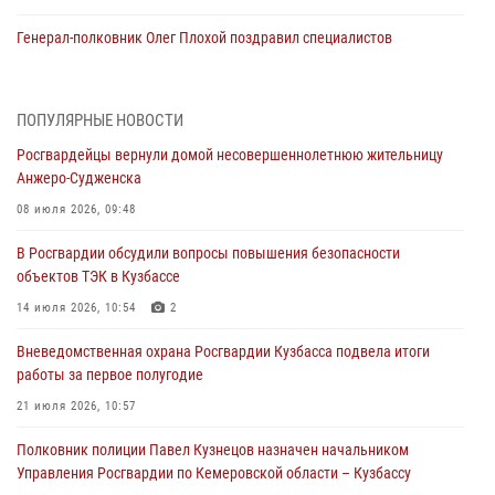
Генерал-полковник Олег Плохой поздравил специалистов
организационно-штатных подразделений Росгвардии с
профессиональным праздником
07 августа 2026, 05:32
ПОПУЛЯРНЫЕ НОВОСТИ
Росгвардейцы вернули домой несовершеннолетнюю жительницу
С 1 сентября 2026 года вступает в силу новый федеральный закон о
Анжеро-Судженска
частной охранной деятельности
08 июля 2026, 09:48
06 августа 2026, 10:19
В Росгвардии обсудили вопросы повышения безопасности
Росгвардейцы задержали предполагаемого виновника причинения
объектов ТЭК в Кузбассе
ножевого ранения кемеровчанину
14 июля 2026, 10:54
2
06 августа 2026, 09:18
Вневедомственная охрана Росгвардии Кузбасса подвела итоги
Росгвардейцы задержали мужчину, повредившего имущество
работы за первое полугодие
горожанки
21 июля 2026, 10:57
06 августа 2026, 08:17
1
Полковник полиции Павел Кузнецов назначен начальником
Росгвардейцы пресекли противоправные действия и защитили
Управления Росгвардии по Кемеровской области – Кузбассу
новокузнечанку от агрессивного знакомого