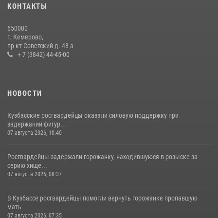
20 июля 2026, 08:52
1
КОНТАКТЫ
Росгвардейцы задержали новокузнечанку при попытке вынести из
650000
гипермаркета товары на 13 тысяч рублей (ВИДЕО)
г. Кемерово,
пр-кт Советский д. 48 а
16 июля 2026, 06:43
1
1
+ 7 (3842) 44-45-00
НОВОСТИ
Кузбасские росгвардейцы оказали силовую поддержку при
задержании фигур...
07 августа 2026, 10:40
Росгвардейцы задержали горожанку, находившуюся в розыске за
серию хище...
07 августа 2026, 08:37
В Кузбассе росгвардейцы помогли вернуть горожанке пропавшую
мать
07 августа 2026, 07:35