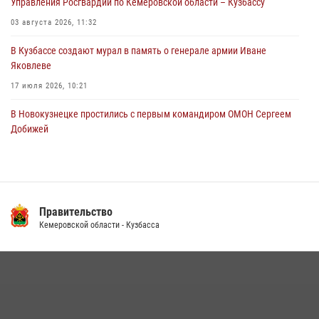
Управления Росгвардии по Кемеровской области – Кузбассу
новокузнечанку от агрессивного знакомого
03 августа 2026, 11:32
06 августа 2026, 07:16
В Кузбассе создают мурал в память о генерале армии Иване
Яковлеве
17 июля 2026, 10:21
В Новокузнецке простились с первым командиром ОМОН Сергеем
Добижей
12 июля 2026, 06:54
Росгвардейцы задержали горожанина, воспользовавшегося
мотоциклом без разрешения владельца
Правительство
14 июля 2026, 08:52
1
Кемеровской области - Кузбасса
Кузбасский спецназ принял участие в сборе снайперов Сибирского
округа Росгвардии
24 июля 2026, 10:35
3
Росгвардейцы задержали мужчину, вырвавшего у горожанки пакет
с покупками