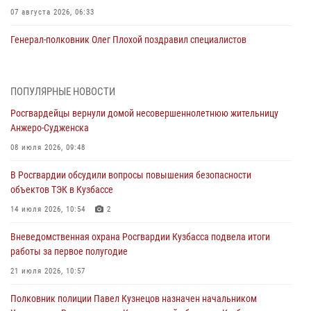
07 августа 2026, 06:33
Генерал-полковник Олег Плохой поздравил специалистов
организационно-штатных подразделений Росгвардии с
профессиональным праздником
07 августа 2026, 05:32
ПОПУЛЯРНЫЕ НОВОСТИ
Росгвардейцы вернули домой несовершеннолетнюю жительницу
С 1 сентября 2026 года вступает в силу новый федеральный закон о
Анжеро-Судженска
частной охранной деятельности
08 июля 2026, 09:48
06 августа 2026, 10:19
В Росгвардии обсудили вопросы повышения безопасности
Росгвардейцы задержали предполагаемого виновника причинения
объектов ТЭК в Кузбассе
ножевого ранения кемеровчанину
14 июля 2026, 10:54
2
06 августа 2026, 09:18
Вневедомственная охрана Росгвардии Кузбасса подвела итоги
Росгвардейцы задержали мужчину, повредившего имущество
работы за первое полугодие
горожанки
21 июля 2026, 10:57
06 августа 2026, 08:17
1
Полковник полиции Павел Кузнецов назначен начальником
Росгвардейцы пресекли противоправные действия и защитили