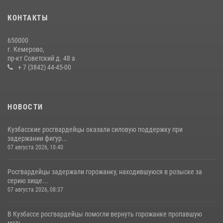
20 июля 2026, 08:52
1
КОНТАКТЫ
Росгвардейцы задержали новокузнечанку при попытке вынести из
650000
гипермаркета товары на 13 тысяч рублей (ВИДЕО)
г. Кемерово,
пр-кт Советский д. 48 а
16 июля 2026, 06:43
1
1
+ 7 (3842) 44-45-00
НОВОСТИ
Кузбасские росгвардейцы оказали силовую поддержку при
задержании фигур...
07 августа 2026, 10:40
Росгвардейцы задержали горожанку, находившуюся в розыске за
серию хище...
07 августа 2026, 08:37
В Кузбассе росгвардейцы помогли вернуть горожанке пропавшую
мать