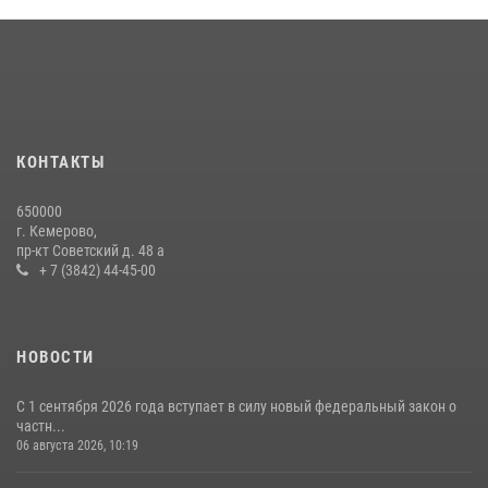
Кузбасский спецназ принял участие в сборе снайперов Сибирского
округа Росгвардии
24 июля 2026, 10:35
3
Росгвардейцы задержали мужчину, вырвавшего у горожанки пакет
с покупками
20 июля 2026, 08:52
1
КОНТАКТЫ
Росгвардейцы задержали новокузнечанку при попытке вынести из
650000
гипермаркета товары на 13 тысяч рублей (ВИДЕО)
г. Кемерово,
пр-кт Советский д. 48 а
16 июля 2026, 06:43
1
1
+ 7 (3842) 44-45-00
НОВОСТИ
С 1 сентября 2026 года вступает в силу новый федеральный закон о
частн...
06 августа 2026, 10:19