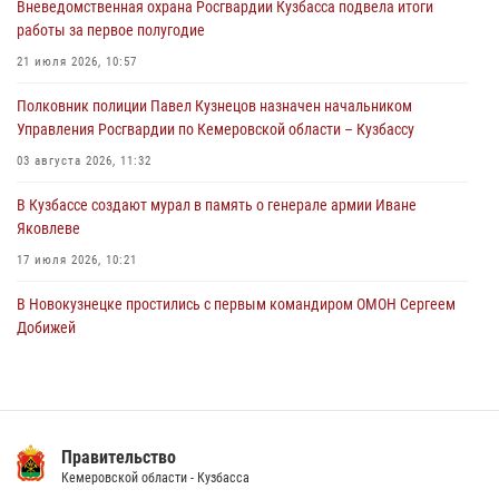
Вневедомственная охрана Росгвардии Кузбасса подвела итоги
05 августа 2026, 08:10
работы за первое полугодие
Росгвардейцы в Юрге пресекли попытку проникновения на
21 июля 2026, 10:57
территорию частного домовладения
Полковник полиции Павел Кузнецов назначен начальником
05 августа 2026, 07:45
Управления Росгвардии по Кемеровской области – Кузбассу
03 августа 2026, 11:32
В Кузбассе создают мурал в память о генерале армии Иване
Яковлеве
17 июля 2026, 10:21
В Новокузнецке простились с первым командиром ОМОН Сергеем
Добижей
12 июля 2026, 06:54
Росгвардейцы задержали горожанина, воспользовавшегося
мотоциклом без разрешения владельца
Правительство
14 июля 2026, 08:52
1
Кемеровской области - Кузбасса