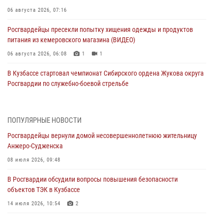
06 августа 2026, 07:16
Росгвардейцы пресекли попытку хищения одежды и продуктов
питания из кемеровского магазина (ВИДЕО)
06 августа 2026, 06:08
1
1
В Кузбассе стартовал чемпионат Сибирского ордена Жукова округа
Росгвардии по служебно-боевой стрельбе
05 августа 2026, 10:53
7
Росгвардейцы задержали в Кемерове дебошира, устроившего
ПОПУЛЯРНЫЕ НОВОСТИ
конфликт в медицинском учреждении
Росгвардейцы вернули домой несовершеннолетнюю жительницу
05 августа 2026, 09:30
Анжеро-Судженска
Росгвардейцы задержали участника драки, причинившего побои
08 июля 2026, 09:48
оппоненту
В Росгвардии обсудили вопросы повышения безопасности
05 августа 2026, 08:50
объектов ТЭК в Кузбассе
Росгвардейцы пресекли нарушение общественного порядка на
14 июля 2026, 10:54
2
городском пляже