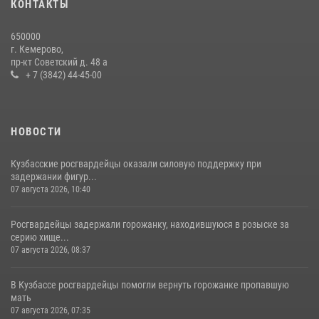
КОНТАКТЫ
Росгвардейцы задержали мужчину, вырвавшего у горожанки пакет
650000
с покупками
г. Кемерово,
пр-кт Советский д. 48 а
20 июля 2026, 08:52
1
+ 7 (3842) 44-45-00
НОВОСТИ
Кузбасские росгвардейцы оказали силовую поддержку при
задержании фигур...
07 августа 2026, 10:40
Росгвардейцы задержали горожанку, находившуюся в розыске за
серию хище...
07 августа 2026, 08:37
В Кузбассе росгвардейцы помогли вернуть горожанке пропавшую
мать
07 августа 2026, 07:35