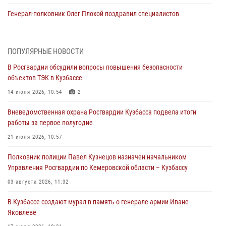
Генерал-полковник Олег Плохой поздравил специалистов
организационно-штатных подразделений Росгвардии с
профессиональным праздником
07 августа 2026, 05:32
ПОПУЛЯРНЫЕ НОВОСТИ
В Росгвардии обсудили вопросы повышения безопасности
С 1 сентября 2026 года вступает в силу новый федеральный закон о
объектов ТЭК в Кузбассе
частной охранной деятельности
14 июля 2026, 10:54
2
06 августа 2026, 10:19
Вневедомственная охрана Росгвардии Кузбасса подвела итоги
Росгвардейцы задержали предполагаемого виновника причинения
работы за первое полугодие
ножевого ранения кемеровчанину
21 июля 2026, 10:57
06 августа 2026, 09:18
Полковник полиции Павел Кузнецов назначен начальником
Росгвардейцы задержали мужчину, повредившего имущество
Управления Росгвардии по Кемеровской области – Кузбассу
горожанки
03 августа 2026, 11:32
06 августа 2026, 08:17
1
В Кузбассе создают мурал в память о генерале армии Иване
Росгвардейцы пресекли противоправные действия и защитили
Яковлеве
новокузнечанку от агрессивного знакомого