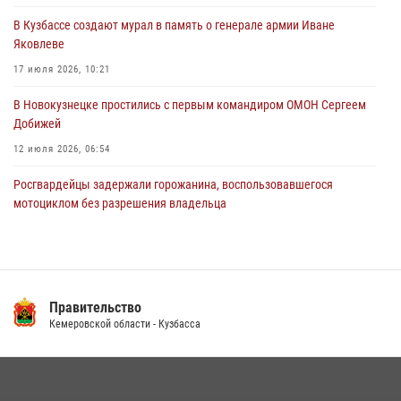
В Кузбассе создают мурал в память о генерале армии Иване
Росгвардейцы пресекли противоправные действия и защитили
Яковлеве
новокузнечанку от агрессивного знакомого
17 июля 2026, 10:21
06 августа 2026, 07:16
В Новокузнецке простились с первым командиром ОМОН Сергеем
Добижей
12 июля 2026, 06:54
Росгвардейцы задержали горожанина, воспользовавшегося
мотоциклом без разрешения владельца
14 июля 2026, 08:52
1
Кузбасский спецназ принял участие в сборе снайперов Сибирского
округа Росгвардии
Правительство
24 июля 2026, 10:35
3
Кемеровской области - Кузбасса
С 1 сентября 2026 года вступает в силу новый федеральный закон о
частной охранной деятельности
06 августа 2026, 10:19