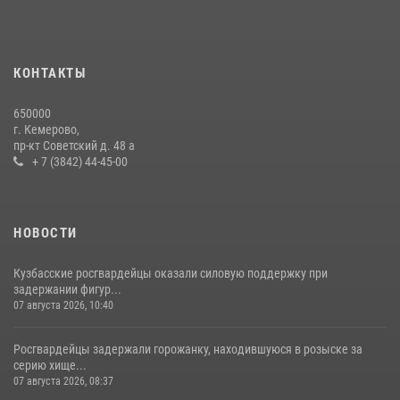
Росгвардейцы задержали мужчину, вырвавшего у горожанки пакет
с покупками
20 июля 2026, 08:52
1
КОНТАКТЫ
Росгвардейцы задержали новокузнечанку при попытке вынести из
650000
гипермаркета товары на 13 тысяч рублей (ВИДЕО)
г. Кемерово,
пр-кт Советский д. 48 а
16 июля 2026, 06:43
1
1
+ 7 (3842) 44-45-00
НОВОСТИ
Кузбасские росгвардейцы оказали силовую поддержку при
задержании фигур...
07 августа 2026, 10:40
Росгвардейцы задержали горожанку, находившуюся в розыске за
серию хище...
07 августа 2026, 08:37