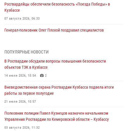
Росгвардейцы обеспечили безопасность «Поезда Победы» в
Кузбассе
07 августа 2026, 06:33
Генерал-полковник Олег Плохой поздравил специалистов
организационно-штатных подразделений Росгвардии с
профессиональным праздником
07 августа 2026, 05:32
ПОПУЛЯРНЫЕ НОВОСТИ
В Росгвардии обсудили вопросы повышения безопасности
С 1 сентября 2026 года вступает в силу новый федеральный закон о
объектов ТЭК в Кузбассе
частной охранной деятельности
14 июля 2026, 10:54
2
06 августа 2026, 10:19
Вневедомственная охрана Росгвардии Кузбасса подвела итоги
Росгвардейцы задержали предполагаемого виновника причинения
работы за первое полугодие
ножевого ранения кемеровчанину
21 июля 2026, 10:57
06 августа 2026, 09:18
Полковник полиции Павел Кузнецов назначен начальником
Росгвардейцы задержали мужчину, повредившего имущество
Управления Росгвардии по Кемеровской области – Кузбассу
горожанки
03 августа 2026, 11:32
06 августа 2026, 08:17
1