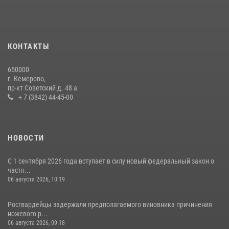
Росгвардейцы задержали мужчину, вырвавшего у горожанки пакет
с покупками
20 июля 2026, 08:52
1
КОНТАКТЫ
Росгвардейцы задержали новокузнечанку при попытке вынести из
650000
гипермаркета товары на 13 тысяч рублей (ВИДЕО)
г. Кемерово,
пр-кт Советский д. 48 а
16 июля 2026, 06:43
1
1
+ 7 (3842) 44-45-00
НОВОСТИ
С 1 сентября 2026 года вступает в силу новый федеральный закон о
частн...
06 августа 2026, 10:19
Росгвардейцы задержали предполагаемого виновника причинения
ножевого р...
06 августа 2026, 09:18