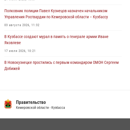
территорию частного домовладения
Полковник полиции Павел Кузнецов назначен начальником
05 августа 2026, 07:45
Управления Росгвардии по Кемеровской области – Кузбассу
03 августа 2026, 11:32
В Кузбассе создают мурал в память о генерале армии Иване
Яковлеве
17 июля 2026, 10:21
В Новокузнецке простились с первым командиром ОМОН Сергеем
Добижей
12 июля 2026, 06:54
Росгвардейцы задержали горожанина, воспользовавшегося
мотоциклом без разрешения владельца
Правительство
14 июля 2026, 08:52
1
Кемеровской области - Кузбасса
Кузбасский спецназ принял участие в сборе снайперов Сибирского
округа Росгвардии
24 июля 2026, 10:35
3