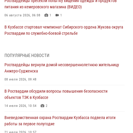
Росгвардейцы пресекли попытку хищения одежды и продуктов
питания из кемеровского магазина (ВИДЕО)
06 августа 2026, 06:08
1
1
В Кузбассе стартовал чемпионат Сибирского ордена Жукова округа
Росгвардии по служебно-боевой стрельбе
05 августа 2026, 10:53
7
Росгвардейцы задержали в Кемерове дебошира, устроившего
ПОПУЛЯРНЫЕ НОВОСТИ
конфликт в медицинском учреждении
Росгвардейцы вернули домой несовершеннолетнюю жительницу
05 августа 2026, 09:30
Анжеро-Судженска
Росгвардейцы задержали участника драки, причинившего побои
08 июля 2026, 09:48
оппоненту
В Росгвардии обсудили вопросы повышения безопасности
05 августа 2026, 08:50
объектов ТЭК в Кузбассе
Росгвардейцы пресекли нарушение общественного порядка на
14 июля 2026, 10:54
2
городском пляже
Вневедомственная охрана Росгвардии Кузбасса подвела итоги
05 августа 2026, 08:10
работы за первое полугодие
Росгвардейцы в Юрге пресекли попытку проникновения на
21 июля 2026, 10:57