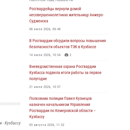
В Кузбассе стартовал чемпионат Сибирского
ордена Жукова округа Росгвардии по
Росгвардейцы вернули домой
служебно-боевой стрельбе
несовершеннолетнюю жительницу Анжеро-
Судженска
05 августа 2026, 10:53
7
08 июля 2026, 09:48
Росгвардейцы задержали в Кемерове
дебошира, устроившего конфликт в
В Росгвардии обсудили вопросы повышения
медицинском учреждении
безопасности объектов ТЭК в Кузбассе
05 августа 2026, 09:30
14 июля 2026, 10:54
2
Росгвардейцы задержали участника драки,
Вневедомственная охрана Росгвардии
причинившего побои оппоненту
Кузбасса подвела итоги работы за первое
полугодие
05 августа 2026, 08:50
21 июля 2026, 10:57
Росгвардейцы пресекли нарушение
общественного порядка на городском пляже
Полковник полиции Павел Кузнецов
назначен начальником Управления
05 августа 2026, 08:10
Росгвардии по Кемеровской области –
Кузбассу
Росгвардейцы в Юрге пресекли попытку
 - Кузбассу
проникновения на территорию частного
03 августа 2026, 11:32
домовладения