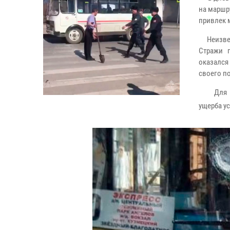
на маршр
привлек 
Неизвест
Стражи 
оказался
своего п
Для дал
ущерба у