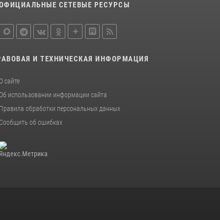
20 июля 2026, 08:52
1
ОФИЦИАЛЬНЫЕ СЕТЕВЫЕ РЕСУРСЫ
Росгвардейцы задержали новокузнечанку
при попытке вынести из гипермаркета
товары на 13 тысяч рублей (ВИДЕО)
16 июля 2026, 06:43
1
1
РАВОВАЯ И ТЕХНИЧЕСКАЯ ИНФОРМАЦИЯ
О сайте
Об использовании информации сайта
Правила обработки персональных данных
Сообщить об ошибках