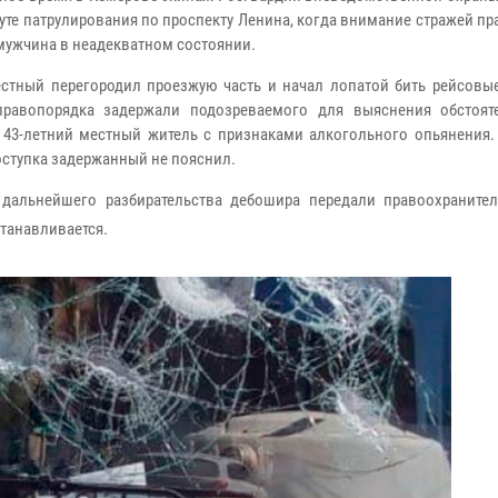
уте патрулирования по проспекту Ленина, когда внимание стражей п
мужчина в неадекватном состоянии.
ный перегородил проезжую часть и начал лопатой бить рейсовые
правопорядка задержали подозреваемого для выяснения обстоят
 43-летний местный житель с признаками алкогольного опьянения.
оступка задержанный не пояснил.
ьнейшего разбирательства дебошира передали правоохранител
станавливается.