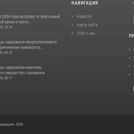
И
НАВИГАЦИЯ
я 2026 года вступает в силу новый
Новости
 закон о частн...
Карта сайта
26, 10:19
СМИ о нас
П
цы задержали предполагаемого
ричинения ножевого р...
26, 09:18
цы задержали мужчину,
го имущество горожанки
26, 08:17
дерации, 2026