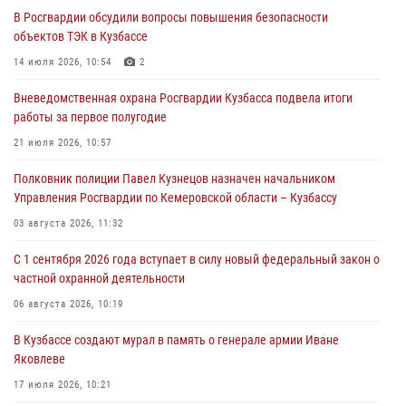
07 августа 2026, 07:35
В Росгвардии обсудили вопросы повышения безопасности
объектов ТЭК в Кузбассе
Росгвардейцы обеспечили безопасность «Поезда Победы» в
Кузбассе
14 июля 2026, 10:54
2
07 августа 2026, 06:33
Вневедомственная охрана Росгвардии Кузбасса подвела итоги
работы за первое полугодие
Генерал-полковник Олег Плохой поздравил специалистов
организационно-штатных подразделений Росгвардии с
21 июля 2026, 10:57
профессиональным праздником
Полковник полиции Павел Кузнецов назначен начальником
07 августа 2026, 05:32
Управления Росгвардии по Кемеровской области – Кузбассу
С 1 сентября 2026 года вступает в силу новый федеральный закон о
03 августа 2026, 11:32
частной охранной деятельности
С 1 сентября 2026 года вступает в силу новый федеральный закон о
06 августа 2026, 10:19
частной охранной деятельности
Росгвардейцы задержали предполагаемого виновника причинения
06 августа 2026, 10:19
ножевого ранения кемеровчанину
В Кузбассе создают мурал в память о генерале армии Иване
06 августа 2026, 09:18
Яковлеве
17 июля 2026, 10:21