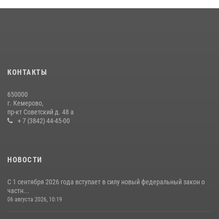
Кузбасский спецназ принял участие в сборе снайперов Сибирского
округа Росгвардии
24 июля 2026, 10:35
3
Росгвардейцы задержали мужчину, вырвавшего у горожанки пакет
с покупками
20 июля 2026, 08:52
1
КОНТАКТЫ
Росгвардейцы задержали новокузнечанку при попытке вынести из
650000
гипермаркета товары на 13 тысяч рублей (ВИДЕО)
г. Кемерово,
пр-кт Советский д. 48 а
16 июля 2026, 06:43
1
1
+ 7 (3842) 44-45-00
НОВОСТИ
С 1 сентября 2026 года вступает в силу новый федеральный закон о
частн...
06 августа 2026, 10:19