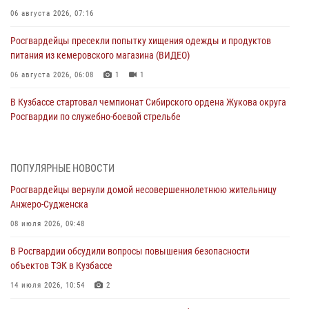
06 августа 2026, 07:16
Росгвардейцы пресекли попытку хищения одежды и продуктов
питания из кемеровского магазина (ВИДЕО)
06 августа 2026, 06:08
1
1
В Кузбассе стартовал чемпионат Сибирского ордена Жукова округа
Росгвардии по служебно-боевой стрельбе
05 августа 2026, 10:53
7
Росгвардейцы задержали в Кемерове дебошира, устроившего
ПОПУЛЯРНЫЕ НОВОСТИ
конфликт в медицинском учреждении
Росгвардейцы вернули домой несовершеннолетнюю жительницу
05 августа 2026, 09:30
Анжеро-Судженска
Росгвардейцы задержали участника драки, причинившего побои
08 июля 2026, 09:48
оппоненту
В Росгвардии обсудили вопросы повышения безопасности
05 августа 2026, 08:50
объектов ТЭК в Кузбассе
Росгвардейцы пресекли нарушение общественного порядка на
14 июля 2026, 10:54
2
городском пляже