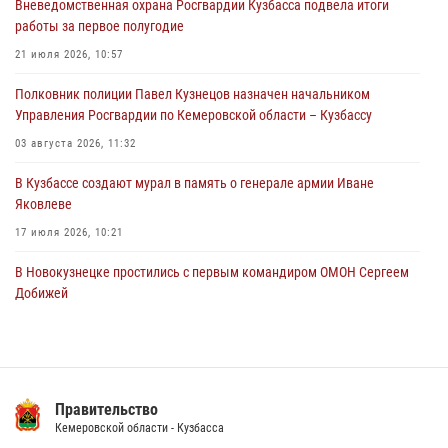
Вневедомственная охрана Росгвардии Кузбасса подвела итоги
05 августа 2026, 08:10
работы за первое полугодие
Росгвардейцы в Юрге пресекли попытку проникновения на
21 июля 2026, 10:57
территорию частного домовладения
Полковник полиции Павел Кузнецов назначен начальником
05 августа 2026, 07:45
Управления Росгвардии по Кемеровской области – Кузбассу
03 августа 2026, 11:32
В Кузбассе создают мурал в память о генерале армии Иване
Яковлеве
17 июля 2026, 10:21
В Новокузнецке простились с первым командиром ОМОН Сергеем
Добижей
12 июля 2026, 06:54
Росгвардейцы задержали горожанина, воспользовавшегося
мотоциклом без разрешения владельца
Правительство
14 июля 2026, 08:52
1
Кемеровской области - Кузбасса