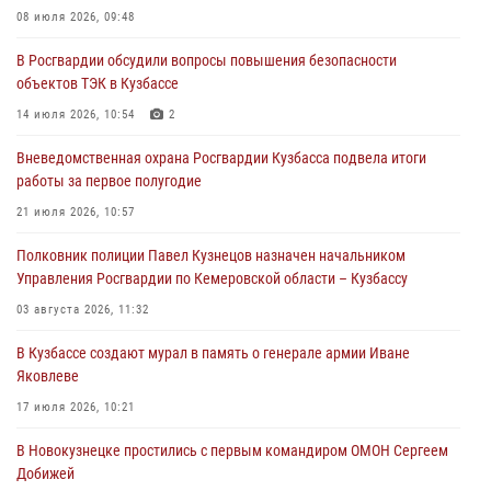
Росгвардейцы задержали участника драки, причинившего побои
08 июля 2026, 09:48
оппоненту
В Росгвардии обсудили вопросы повышения безопасности
05 августа 2026, 08:50
объектов ТЭК в Кузбассе
Росгвардейцы пресекли нарушение общественного порядка на
14 июля 2026, 10:54
2
городском пляже
Вневедомственная охрана Росгвардии Кузбасса подвела итоги
05 августа 2026, 08:10
работы за первое полугодие
Росгвардейцы в Юрге пресекли попытку проникновения на
21 июля 2026, 10:57
территорию частного домовладения
Полковник полиции Павел Кузнецов назначен начальником
05 августа 2026, 07:45
Управления Росгвардии по Кемеровской области – Кузбассу
03 августа 2026, 11:32
В Кузбассе создают мурал в память о генерале армии Иване
Яковлеве
17 июля 2026, 10:21
В Новокузнецке простились с первым командиром ОМОН Сергеем
Добижей