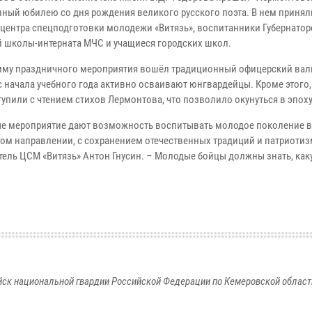
ный юбилею со дня рождения великого русского поэта. В нем принял
 центра спецподготовки молодежи «Витязь», воспитанники Губернато
й школы-интерната МЧС и учащиеся городских школ.
мму праздничного мероприятия вошёл традиционный офицерский вал
с начала учебного года активно осваивают юнгвардейцы. Кроме этого,
упили с чтением стихов Лермонтова, что позволило окунуться в эпоху
е мероприятие дают возможность воспитывать молодое поколение в
ом направлении, с сохранением отечественных традиций и патриотизм
тель ЦСМ «Витязь» Антон Гнусин. – Молодые бойцы должны знать, ка
к национальной гвардии Российской Федерации по Кемеровской области