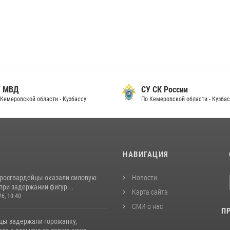
 МВД
СУ СК России
Кемеровской области - Кузбассу
По Кемеровской области - Кузбас
И
НАВИГАЦИЯ
 росгвардейцы оказали силовую
Новости
при задержании фигур...
Карта сайта
26, 10:40
СМИ о нас
П
цы задержали горожанку,