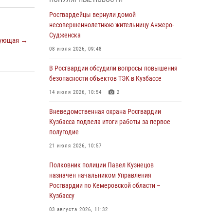
Генерал-полковник Олег Плохой поздравил
специалистов организационно-штатных
Росгвардейцы вернули домой
подразделений Росгвардии с
несовершеннолетнюю жительницу Анжеро-
профессиональным праздником
Судженска
ующая →
07 августа 2026, 05:32
08 июля 2026, 09:48
С 1 сентября 2026 года вступает в силу новый
В Росгвардии обсудили вопросы повышения
федеральный закон о частной охранной
безопасности объектов ТЭК в Кузбассе
деятельности
14 июля 2026, 10:54
2
06 августа 2026, 10:19
Вневедомственная охрана Росгвардии
Росгвардейцы задержали предполагаемого
Кузбасса подвела итоги работы за первое
виновника причинения ножевого ранения
полугодие
кемеровчанину
21 июля 2026, 10:57
06 августа 2026, 09:18
Полковник полиции Павел Кузнецов
Росгвардейцы задержали мужчину,
назначен начальником Управления
повредившего имущество горожанки
Росгвардии по Кемеровской области –
Кузбассу
06 августа 2026, 08:17
1
03 августа 2026, 11:32
Росгвардейцы пресекли противоправные