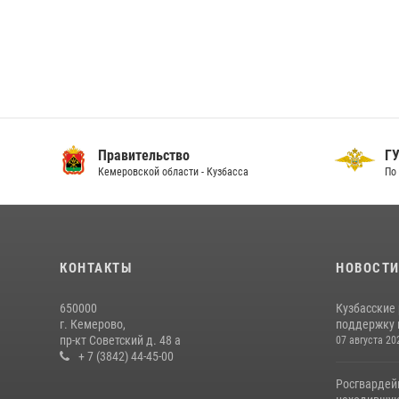
Правительство
ГУ
Кемеровской области - Кузбасса
По 
КОНТАКТЫ
НОВОСТ
650000
Кузбасские
г. Кемерово,
поддержку 
пр-кт Советский д. 48 а
07 августа 20
+ 7 (3842) 44-45-00
Росгвардей