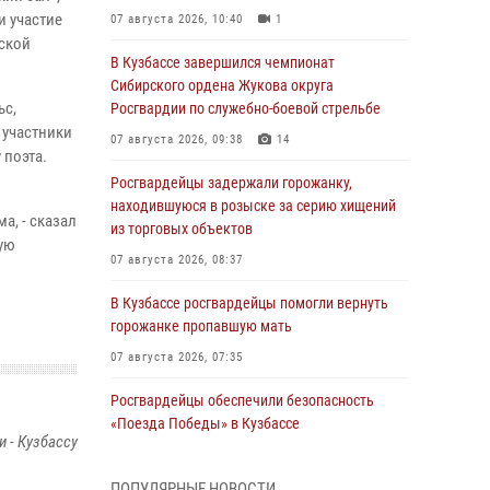
и участие
07 августа 2026, 10:40
1
рской
В Кузбассе завершился чемпионат
Сибирского ордена Жукова округа
ьс,
Росгвардии по служебно-боевой стрельбе
 участники
07 августа 2026, 09:38
14
 поэта.
Росгвардейцы задержали горожанку,
находившуюся в розыске за серию хищений
а, - сказал
из торговых объектов
кую
07 августа 2026, 08:37
В Кузбассе росгвардейцы помогли вернуть
горожанке пропавшую мать
07 августа 2026, 07:35
Росгвардейцы обеспечили безопасность
«Поезда Победы» в Кузбассе
 - Кузбассу
07 августа 2026, 06:33
ПОПУЛЯРНЫЕ НОВОСТИ