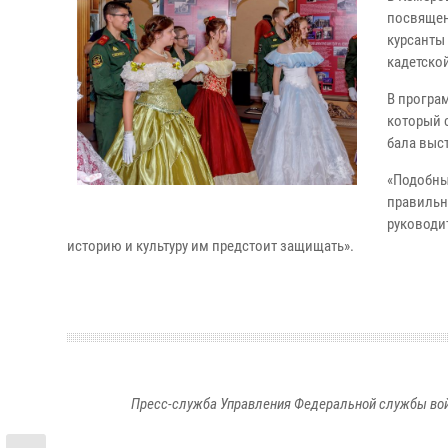
посвящен
курсанты
кадетско
В програ
который 
бала выст
«Подобны
правильн
руководи
историю и культуру им предстоит защищать».
Пресс-служба Управления Федеральной службы войс