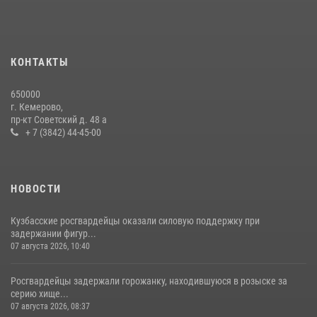
Росгвардейцы задержали мужчину, вырвавшего у горожанки пакет
с покупками
20 июля 2026, 08:52
1
КОНТАКТЫ
Росгвардейцы задержали новокузнечанку при попытке вынести из
650000
гипермаркета товары на 13 тысяч рублей (ВИДЕО)
г. Кемерово,
пр-кт Советский д. 48 а
16 июля 2026, 06:43
1
1
+ 7 (3842) 44-45-00
НОВОСТИ
Кузбасские росгвардейцы оказали силовую поддержку при
задержании фигур...
07 августа 2026, 10:40
Росгвардейцы задержали горожанку, находившуюся в розыске за
серию хище...
07 августа 2026, 08:37