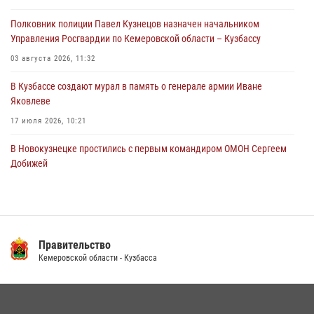
Полковник полиции Павел Кузнецов назначен начальником
Росгвардейцы пресекли противоправные действия и защитили
Управления Росгвардии по Кемеровской области – Кузбассу
новокузнечанку от агрессивного знакомого
03 августа 2026, 11:32
06 августа 2026, 07:16
В Кузбассе создают мурал в память о генерале армии Иване
Яковлеве
17 июля 2026, 10:21
В Новокузнецке простились с первым командиром ОМОН Сергеем
Добижей
12 июля 2026, 06:54
Росгвардейцы задержали горожанина, воспользовавшегося
мотоциклом без разрешения владельца
Правительство
14 июля 2026, 08:52
1
Кемеровской области - Кузбасса
Кузбасский спецназ принял участие в сборе снайперов Сибирского
округа Росгвардии
24 июля 2026, 10:35
3