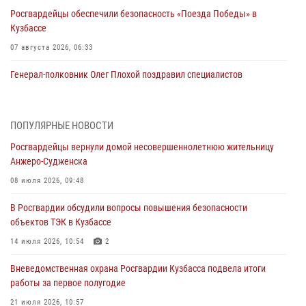
Росгвардейцы обеспечили безопасность «Поезда Победы» в
Кузбассе
07 августа 2026, 06:33
Генерал-полковник Олег Плохой поздравил специалистов
организационно-штатных подразделений Росгвардии с
профессиональным праздником
07 августа 2026, 05:32
ПОПУЛЯРНЫЕ НОВОСТИ
Росгвардейцы вернули домой несовершеннолетнюю жительницу
С 1 сентября 2026 года вступает в силу новый федеральный закон о
Анжеро-Судженска
частной охранной деятельности
08 июля 2026, 09:48
06 августа 2026, 10:19
В Росгвардии обсудили вопросы повышения безопасности
Росгвардейцы задержали предполагаемого виновника причинения
объектов ТЭК в Кузбассе
ножевого ранения кемеровчанину
14 июля 2026, 10:54
2
06 августа 2026, 09:18
Вневедомственная охрана Росгвардии Кузбасса подвела итоги
Росгвардейцы задержали мужчину, повредившего имущество
работы за первое полугодие
горожанки
21 июля 2026, 10:57
06 августа 2026, 08:17
1