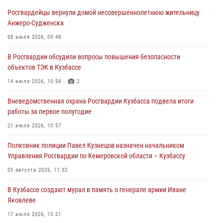
конфликт в медицинском учреждении
Росгвардейцы вернули домой несовершеннолетнюю жительницу
05 августа 2026, 09:30
Анжеро-Судженска
Росгвардейцы задержали участника драки, причинившего побои
08 июля 2026, 09:48
оппоненту
В Росгвардии обсудили вопросы повышения безопасности
05 августа 2026, 08:50
объектов ТЭК в Кузбассе
Росгвардейцы пресекли нарушение общественного порядка на
14 июля 2026, 10:54
2
городском пляже
Вневедомственная охрана Росгвардии Кузбасса подвела итоги
05 августа 2026, 08:10
работы за первое полугодие
Росгвардейцы в Юрге пресекли попытку проникновения на
21 июля 2026, 10:57
территорию частного домовладения
Полковник полиции Павел Кузнецов назначен начальником
05 августа 2026, 07:45
Управления Росгвардии по Кемеровской области – Кузбассу
03 августа 2026, 11:32
В Кузбассе создают мурал в память о генерале армии Иване
Яковлеве
17 июля 2026, 10:21