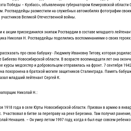
хта Победы – Кузбасс», объявленную губернатором Кемеровской области 
. Росгвардейцы разместили на служебных автомобилях фотографии свои
 участников Великой Отечественной войны.
 акции присоединился экипаж Росгвардии в составе младшего лейтенант
ика Николая Н. Росгвардейцы поделились воспоминаниями о своих героях
рассказать про свою бабушку - Людмилу Ивановну Титову, которая родилас
ле Бибеево Новосибирской области. В возрасте восемнадцати лет она оконч
е курсы медсестер и добровольцем отправилась на фронт. 7 сентября 1942
Она похоронена в братской могиле защитников Сталинграда. Память бабуш
казал младший лейтенант Сергей К.
апорщик Николай Н.:
 1918 года в селе Юрты Новосибирской области. Призван в армию в янва
. Участвовал в битве за переправу на реке Березина. Там получил ранение
олай Ненашев. – Он умер летом 1997 году, когда я был еще совсем ребенк