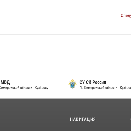
След
 МВД
СУ СК России
Кемеровской области - Кузбассу
По Кемеровской области - Кузбас
И
НАВИГАЦИЯ