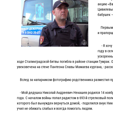
акцию «Ва
Цивилевым
бабушек –
Первыми к
и прапорщ
- Я хочу 
году в се
ускоренны
ходе Сталинградской битвы погибла в районе станции Гумрак. 
увековечена на стене Пантеона Славы Мамаева кургана, - расс
Вслед за напарником фотографию родственника разместил пр
- Мой дедушка Николай Андреевич Ненашев родился 14 ноября
года. С началом войны попал радистом в 693-й стрелковый полк
которого был вынужден вернуться домой, - поделился внук Ник
учил не обижать слабых и всегда помогать людям.