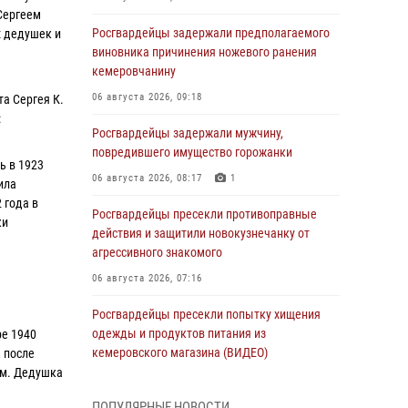
Сергеем
Росгвардейцы задержали предполагаемого
х дедушек и
виновника причинения ножевого ранения
кемеровчанину
06 августа 2026, 09:18
а Сергея К.
:
Росгвардейцы задержали мужчину,
повредившего имущество горожанки
ь в 1923
06 августа 2026, 08:17
1
ила
 года в
Росгвардейцы пресекли противоправные
ки
действия и защитили новокузнечанку от
агрессивного знакомого
06 августа 2026, 07:16
Росгвардейцы пресекли попытку хищения
одежды и продуктов питания из
ре 1940
кемеровского магазина (ВИДЕО)
, после
ом. Дедушка
06 августа 2026, 06:08
1
1
ПОПУЛЯРНЫЕ НОВОСТИ