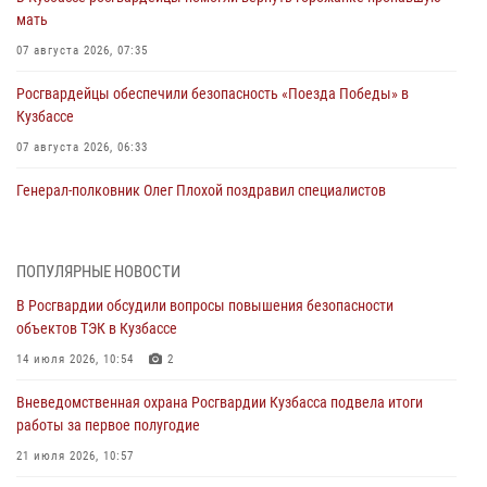
мать
07 августа 2026, 07:35
Росгвардейцы обеспечили безопасность «Поезда Победы» в
Кузбассе
07 августа 2026, 06:33
Генерал-полковник Олег Плохой поздравил специалистов
организационно-штатных подразделений Росгвардии с
профессиональным праздником
07 августа 2026, 05:32
ПОПУЛЯРНЫЕ НОВОСТИ
В Росгвардии обсудили вопросы повышения безопасности
С 1 сентября 2026 года вступает в силу новый федеральный закон о
объектов ТЭК в Кузбассе
частной охранной деятельности
14 июля 2026, 10:54
2
06 августа 2026, 10:19
Вневедомственная охрана Росгвардии Кузбасса подвела итоги
Росгвардейцы задержали предполагаемого виновника причинения
работы за первое полугодие
ножевого ранения кемеровчанину
21 июля 2026, 10:57
06 августа 2026, 09:18