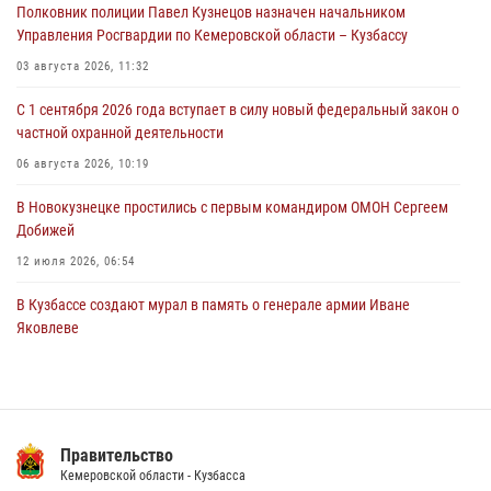
Полковник полиции Павел Кузнецов назначен начальником
Росгвардейцы задержали мужчину, повредившего имущество
Управления Росгвардии по Кемеровской области – Кузбассу
горожанки
03 августа 2026, 11:32
06 августа 2026, 08:17
1
С 1 сентября 2026 года вступает в силу новый федеральный закон о
Росгвардейцы пресекли противоправные действия и защитили
частной охранной деятельности
новокузнечанку от агрессивного знакомого
06 августа 2026, 10:19
06 августа 2026, 07:16
В Новокузнецке простились с первым командиром ОМОН Сергеем
Добижей
12 июля 2026, 06:54
В Кузбассе создают мурал в память о генерале армии Иване
Яковлеве
17 июля 2026, 10:21
Росгвардейцы задержали горожанина, воспользовавшегося
мотоциклом без разрешения владельца
Правительство
14 июля 2026, 08:52
1
Кемеровской области - Кузбасса