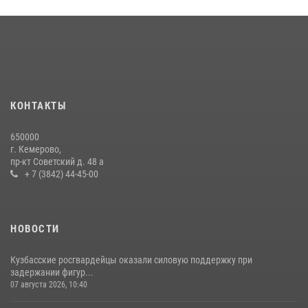
Кузбасский спецназ принял участие в сборе снайперов Сибирского
округа Росгвардии
24 июля 2026, 10:35
3
Сотрудники ОМОН «Оберег» провели встречу с воспитанниками
детского дома в рамках всероссийской акции
20 июля 2026, 10:54
2
КОНТАКТЫ
Росгвардейцы задержали мужчину, вырвавшего у горожанки пакет
650000
с покупками
г. Кемерово,
пр-кт Советский д. 48 а
20 июля 2026, 08:52
1
+ 7 (3842) 44-45-00
НОВОСТИ
Кузбасские росгвардейцы оказали силовую поддержку при
задержании фигур...
07 августа 2026, 10:40