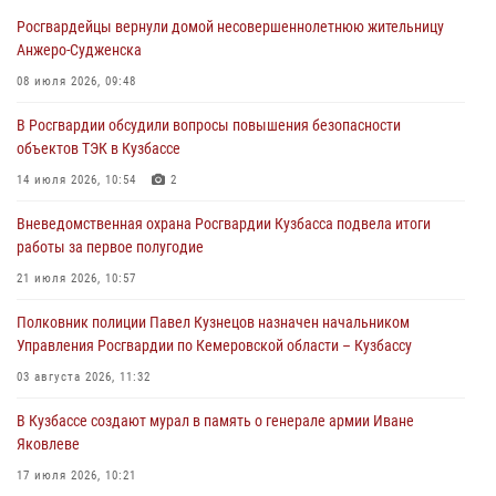
Росгвардейцы вернули домой несовершеннолетнюю жительницу
С 1 сентября 2026 года вступает в силу новый федеральный закон о
Анжеро-Судженска
частной охранной деятельности
08 июля 2026, 09:48
06 августа 2026, 10:19
В Росгвардии обсудили вопросы повышения безопасности
Росгвардейцы задержали предполагаемого виновника причинения
объектов ТЭК в Кузбассе
ножевого ранения кемеровчанину
14 июля 2026, 10:54
2
06 августа 2026, 09:18
Вневедомственная охрана Росгвардии Кузбасса подвела итоги
Росгвардейцы задержали мужчину, повредившего имущество
работы за первое полугодие
горожанки
21 июля 2026, 10:57
06 августа 2026, 08:17
1
Полковник полиции Павел Кузнецов назначен начальником
Росгвардейцы пресекли противоправные действия и защитили
Управления Росгвардии по Кемеровской области – Кузбассу
новокузнечанку от агрессивного знакомого
03 августа 2026, 11:32
06 августа 2026, 07:16
В Кузбассе создают мурал в память о генерале армии Иване
Яковлеве
17 июля 2026, 10:21