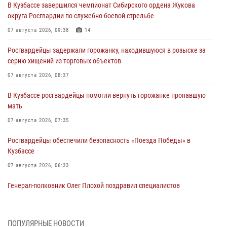
В Кузбассе завершился чемпионат Сибирского ордена Жукова
округа Росгвардии по служебно-боевой стрельбе
07 августа 2026, 09:38
14
Росгвардейцы задержали горожанку, находившуюся в розыске за
серию хищений из торговых объектов
07 августа 2026, 08:37
В Кузбассе росгвардейцы помогли вернуть горожанке пропавшую
мать
07 августа 2026, 07:35
Росгвардейцы обеспечили безопасность «Поезда Победы» в
Кузбассе
07 августа 2026, 06:33
Генерал-полковник Олег Плохой поздравил специалистов
организационно-штатных подразделений Росгвардии с
профессиональным праздником
07 августа 2026, 05:32
ПОПУЛЯРНЫЕ НОВОСТИ