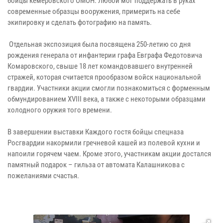
бойцы кемеровского ОМОН. Любой мог поддержать в руках
современные образцы вооружения, примерить на себе
экипировку и сделать фотографию на память.
Отдельная экспозиция была посвящена 250-летию со дня
рождения генерала от инфантерии графа Евграфа Федотовича
Комаровского, свыше 18 лет командовавшего внутренней
стражей, которая считается прообразом войск национальной
гвардии. Участники акции смогли познакомиться с форменным
обмундированием XVIII века, а также с некоторыми образцами
холодного оружия того времени.
В завершении выставки Каждого гостя бойцы спецназа
Росгвардии накормили гречневой кашей из полевой кухни и
напоили горячем чаем. Кроме этого, участникам акции достался
памятный подарок – гильза от автомата Калашникова с
пожеланиями счастья.