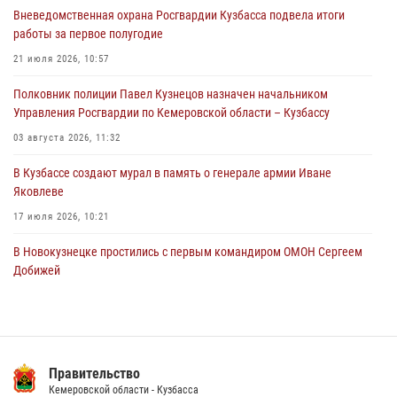
Вневедомственная охрана Росгвардии Кузбасса подвела итоги
05 августа 2026, 08:10
работы за первое полугодие
Росгвардейцы в Юрге пресекли попытку проникновения на
21 июля 2026, 10:57
территорию частного домовладения
Полковник полиции Павел Кузнецов назначен начальником
05 августа 2026, 07:45
Управления Росгвардии по Кемеровской области – Кузбассу
03 августа 2026, 11:32
В Кузбассе создают мурал в память о генерале армии Иване
Яковлеве
17 июля 2026, 10:21
В Новокузнецке простились с первым командиром ОМОН Сергеем
Добижей
12 июля 2026, 06:54
Росгвардейцы задержали горожанина, воспользовавшегося
мотоциклом без разрешения владельца
Правительство
14 июля 2026, 08:52
1
Кемеровской области - Кузбасса