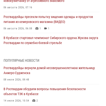
новокузнечанку от агрессивного знакомого
06 августа 2026, 07:16
Росгвардейцы пресекли попытку хищения одежды и продуктов
питания из кемеровского магазина (ВИДЕО)
06 августа 2026, 06:08
1
1
В Кузбассе стартовал чемпионат Сибирского ордена Жукова округа
Росгвардии по служебно-боевой стрельбе
05 августа 2026, 10:53
7
Росгвардейцы задержали в Кемерове дебошира, устроившего
ПОПУЛЯРНЫЕ НОВОСТИ
конфликт в медицинском учреждении
Росгвардейцы вернули домой несовершеннолетнюю жительницу
05 августа 2026, 09:30
Анжеро-Судженска
Росгвардейцы задержали участника драки, причинившего побои
08 июля 2026, 09:48
оппоненту
В Росгвардии обсудили вопросы повышения безопасности
05 августа 2026, 08:50
объектов ТЭК в Кузбассе
Росгвардейцы пресекли нарушение общественного порядка на
14 июля 2026, 10:54
2
городском пляже