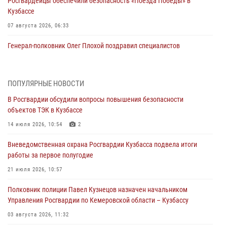
Росгвардейцы обеспечили безопасность «Поезда Победы» в
Кузбассе
07 августа 2026, 06:33
Генерал-полковник Олег Плохой поздравил специалистов
организационно-штатных подразделений Росгвардии с
профессиональным праздником
07 августа 2026, 05:32
ПОПУЛЯРНЫЕ НОВОСТИ
В Росгвардии обсудили вопросы повышения безопасности
С 1 сентября 2026 года вступает в силу новый федеральный закон о
объектов ТЭК в Кузбассе
частной охранной деятельности
14 июля 2026, 10:54
2
06 августа 2026, 10:19
Вневедомственная охрана Росгвардии Кузбасса подвела итоги
Росгвардейцы задержали предполагаемого виновника причинения
работы за первое полугодие
ножевого ранения кемеровчанину
21 июля 2026, 10:57
06 августа 2026, 09:18
Полковник полиции Павел Кузнецов назначен начальником
Росгвардейцы задержали мужчину, повредившего имущество
Управления Росгвардии по Кемеровской области – Кузбассу
горожанки
03 августа 2026, 11:32
06 августа 2026, 08:17
1