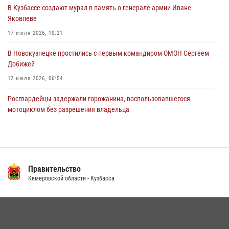
В Кузбассе создают мурал в память о генерале армии Иване
Росгвардейцы пресекли противоправные действия и защитили
Яковлеве
новокузнечанку от агрессивного знакомого
17 июля 2026, 10:21
06 августа 2026, 07:16
В Новокузнецке простились с первым командиром ОМОН Сергеем
Добижей
12 июля 2026, 06:54
Росгвардейцы задержали горожанина, воспользовавшегося
мотоциклом без разрешения владельца
14 июля 2026, 08:52
1
С 1 сентября 2026 года вступает в силу новый федеральный закон о
частной охранной деятельности
Правительство
06 августа 2026, 10:19
Кемеровской области - Кузбасса
Кузбасский спецназ принял участие в сборе снайперов Сибирского
округа Росгвардии
24 июля 2026, 10:35
3