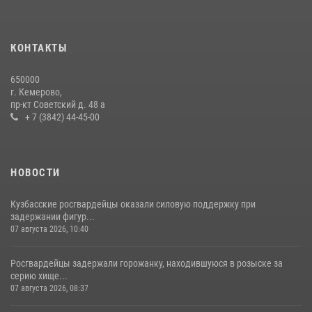
Росгвардейцы задержали мужчину, вырвавшего у горожанки пакет
с покупками
20 июля 2026, 08:52
1
КОНТАКТЫ
Сотрудники ОМОН «Оберег» провели встречу с воспитанниками
650000
детского дома в рамках всероссийской акции
г. Кемерово,
пр-кт Советский д. 48 а
20 июля 2026, 10:54
2
+ 7 (3842) 44-45-00
НОВОСТИ
Кузбасские росгвардейцы оказали силовую поддержку при
задержании фигур...
07 августа 2026, 10:40
Росгвардейцы задержали горожанку, находившуюся в розыске за
серию хище...
07 августа 2026, 08:37