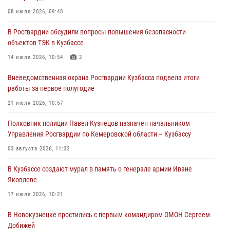
Росгвардейцы задержали участника драки, причинившего побои
08 июля 2026, 09:48
оппоненту
В Росгвардии обсудили вопросы повышения безопасности
05 августа 2026, 08:50
объектов ТЭК в Кузбассе
Росгвардейцы пресекли нарушение общественного порядка на
14 июля 2026, 10:54
2
городском пляже
Вневедомственная охрана Росгвардии Кузбасса подвела итоги
05 августа 2026, 08:10
работы за первое полугодие
Росгвардейцы в Юрге пресекли попытку проникновения на
21 июля 2026, 10:57
территорию частного домовладения
Полковник полиции Павел Кузнецов назначен начальником
05 августа 2026, 07:45
Управления Росгвардии по Кемеровской области – Кузбассу
03 августа 2026, 11:32
В Кузбассе создают мурал в память о генерале армии Иване
Яковлеве
17 июля 2026, 10:21
В Новокузнецке простились с первым командиром ОМОН Сергеем
Добижей