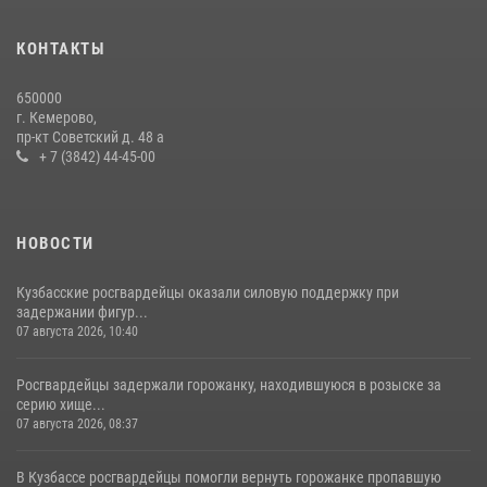
с покупками
20 июля 2026, 08:52
1
КОНТАКТЫ
Росгвардейцы задержали новокузнечанку при попытке вынести из
650000
гипермаркета товары на 13 тысяч рублей (ВИДЕО)
г. Кемерово,
пр-кт Советский д. 48 а
16 июля 2026, 06:43
1
1
+ 7 (3842) 44-45-00
НОВОСТИ
Кузбасские росгвардейцы оказали силовую поддержку при
задержании фигур...
07 августа 2026, 10:40
Росгвардейцы задержали горожанку, находившуюся в розыске за
серию хище...
07 августа 2026, 08:37
В Кузбассе росгвардейцы помогли вернуть горожанке пропавшую