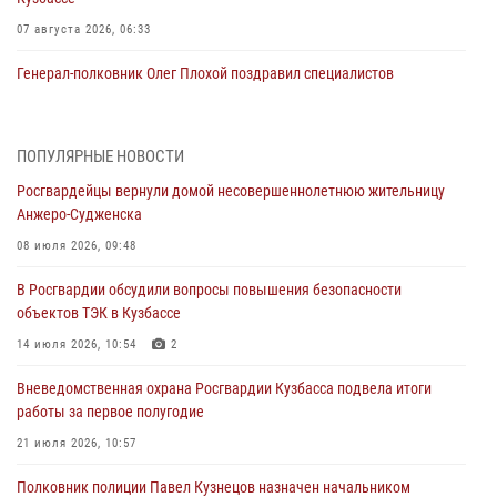
07 августа 2026, 06:33
Генерал-полковник Олег Плохой поздравил специалистов
организационно-штатных подразделений Росгвардии с
профессиональным праздником
07 августа 2026, 05:32
ПОПУЛЯРНЫЕ НОВОСТИ
Росгвардейцы вернули домой несовершеннолетнюю жительницу
С 1 сентября 2026 года вступает в силу новый федеральный закон о
Анжеро-Судженска
частной охранной деятельности
08 июля 2026, 09:48
06 августа 2026, 10:19
В Росгвардии обсудили вопросы повышения безопасности
Росгвардейцы задержали предполагаемого виновника причинения
объектов ТЭК в Кузбассе
ножевого ранения кемеровчанину
14 июля 2026, 10:54
2
06 августа 2026, 09:18
Вневедомственная охрана Росгвардии Кузбасса подвела итоги
Росгвардейцы задержали мужчину, повредившего имущество
работы за первое полугодие
горожанки
21 июля 2026, 10:57
06 августа 2026, 08:17
1
Полковник полиции Павел Кузнецов назначен начальником
Росгвардейцы пресекли противоправные действия и защитили