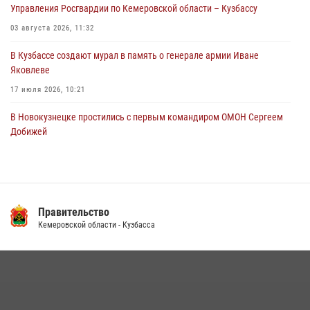
Управления Росгвардии по Кемеровской области – Кузбассу
новокузнечанку от агрессивного знакомого
03 августа 2026, 11:32
06 августа 2026, 07:16
В Кузбассе создают мурал в память о генерале армии Иване
Яковлеве
17 июля 2026, 10:21
В Новокузнецке простились с первым командиром ОМОН Сергеем
Добижей
12 июля 2026, 06:54
Росгвардейцы задержали горожанина, воспользовавшегося
мотоциклом без разрешения владельца
Правительство
14 июля 2026, 08:52
1
Кемеровской области - Кузбасса
Кузбасский спецназ принял участие в сборе снайперов Сибирского
округа Росгвардии
24 июля 2026, 10:35
3
Росгвардейцы задержали мужчину, вырвавшего у горожанки пакет