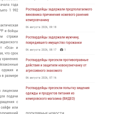
ачала года
Росгвардейцы задержали предполагаемого
ъято 1 992
виновника причинения ножевого ранения
кемеровчанину
актическая
06 августа 2026, 09:18
РР и бойцы
ом стражи
Росгвардейцы задержали мужчину,
ажданского
повредившего имущество горожанки
ет «Оса» и
06 августа 2026, 08:17
1
я, что срок
му хранению
Росгвардейцы пресекли противоправные
«Незаконные
действия и защитили новокузнечанку от
о оружия и
агрессивного знакомого
а в размере
06 августа 2026, 07:16
Росгвардейцы пресекли попытку хищения
я лицензии
одежды и продуктов питания из
для подачи
кемеровского магазина (ВИДЕО)
бращения с
06 августа 2026, 06:08
1
1
 сейфе или
олучивший
ПОПУЛЯРНЫЕ НОВОСТИ