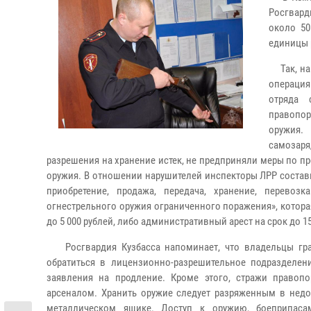
Росгвард
около 50
единицы 
Так, на 
операция
отряда 
правопор
оружия.
самозаря
разрешения на хранение истек, не предприняли меры по 
оружия. В отношении нарушителей инспекторы ЛРР составил
приобретение, продажа, передача, хранение, перево
огнестрельного оружия ограниченного поражения», котора
до 5 000 рублей, либо административный арест на срок до 1
Росгвардия Кузбасса напоминает, что владельцы гра
обратиться в лицензионно-разрешительное подразделен
заявления на продление. Кроме этого, стражи правоп
арсеналом. Хранить оружие следует разряженным в недо
металлическом ящике. Доступ к оружию, боеприпас