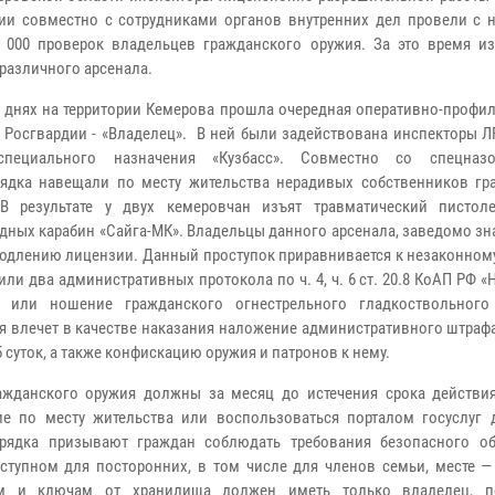
ии совместно с сотрудниками органов внутренних дел провели с н
 000 проверок владельцев гражданского оружия. За это время из
различного арсенала.
днях на территории Кемерова прошла очередная оперативно-профил
 Росгвардии - «Владелец». В ней были задействована инспекторы Л
специального назначения «Кузбасс». Совместно со спецназ
ядка навещали по месту жительства нерадивых собственников гр
 В результате у двух кемеровчан изъят травматический пистол
дных карабин «Сайга-МК». Владельцы данного арсенала, заведомо зна
продлению лицензии. Данный проступок приравнивается к незаконно
и два административных протокола по ч. 4, ч. 6 ст. 20.8 КоАП РФ 
зка или ношение гражданского огнестрельного гладкоствольног
я влечет в качестве наказания наложение административного штраф
5 суток, а также конфискацию оружия и патронов к нему.
жданского оружия должны за месяц до истечения срока действи
ие по месту жительства или воспользоваться порталом госуслуг 
орядка призывают граждан соблюдать требования безопасного о
ступном для посторонних, в том числе для членов семьи, месте —
ам и ключам от хранилища должен иметь только владелец, п