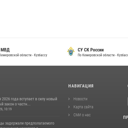
 МВД
СУ СК России
Кемеровской области - Кузбассу
По Кемеровской области - Кузбас
И
НАВИГАЦИЯ
я 2026 года вступает в силу новый
Новости
 закон о частн...
Карта сайта
26, 10:19
СМИ о нас
П
цы задержали предполагаемого