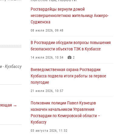
В Кузбассе стартовал чемпионат Сибирского
ордена Жукова округа Росгвардии по
Росгвардейцы вернули домой
служебно-боевой стрельбе
несовершеннолетнюю жительницу Анжеро-
Судженска
05 августа 2026, 10:53
7
08 июля 2026, 09:48
Росгвардейцы задержали в Кемерове
дебошира, устроившего конфликт в
В Росгвардии обсудили вопросы повышения
медицинском учреждении
безопасности объектов ТЭК в Кузбассе
05 августа 2026, 09:30
14 июля 2026, 10:54
2
 - Кузбассу
Росгвардейцы задержали участника драки,
Вневедомственная охрана Росгвардии
причинившего побои оппоненту
Кузбасса подвела итоги работы за первое
полугодие
05 августа 2026, 08:50
21 июля 2026, 10:57
Росгвардейцы пресекли нарушение
общественного порядка на городском пляже
Полковник полиции Павел Кузнецов
ующая →
назначен начальником Управления
05 августа 2026, 08:10
Росгвардии по Кемеровской области –
Кузбассу
Росгвардейцы в Юрге пресекли попытку
проникновения на территорию частного
03 августа 2026, 11:32
домовладения