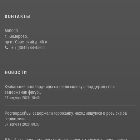
детского дома в рамках всероссийской акции
20 июля 2026, 10:54
2
КОНТАКТЫ
Росгвардейцы задержали мужчину, вырвавшего у горожанки пакет
650000
с покупками
г. Кемерово,
пр-кт Советский д. 48 а
20 июля 2026, 08:52
1
+ 7 (3842) 44-45-00
НОВОСТИ
Кузбасские росгвардейцы оказали силовую поддержку при
задержании фигур...
07 августа 2026, 10:40
Росгвардейцы задержали горожанку, находившуюся в розыске за
серию хище...
07 августа 2026, 08:37
В Кузбассе росгвардейцы помогли вернуть горожанке пропавшую