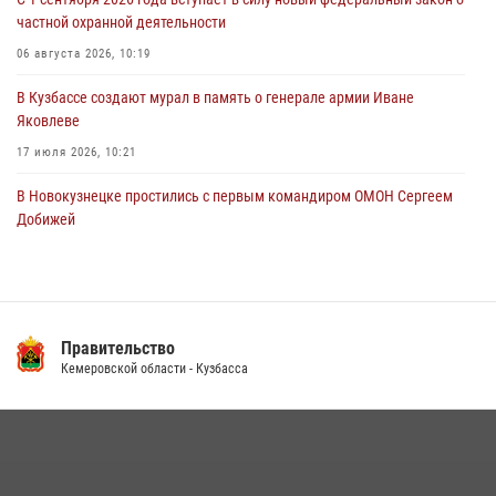
Росгвардейцы пресекли противоправные действия и защитили
частной охранной деятельности
новокузнечанку от агрессивного знакомого
06 августа 2026, 10:19
06 августа 2026, 07:16
В Кузбассе создают мурал в память о генерале армии Иване
Яковлеве
17 июля 2026, 10:21
В Новокузнецке простились с первым командиром ОМОН Сергеем
Добижей
12 июля 2026, 06:54
Росгвардейцы задержали горожанина, воспользовавшегося
мотоциклом без разрешения владельца
Правительство
14 июля 2026, 08:52
1
Кемеровской области - Кузбасса
Кузбасский спецназ принял участие в сборе снайперов Сибирского
округа Росгвардии
24 июля 2026, 10:35
3
Сотрудники ОМОН «Оберег» провели встречу с воспитанниками