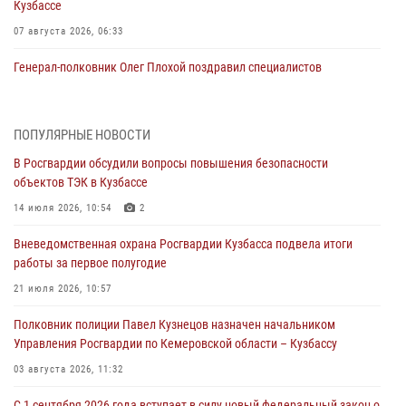
Кузбассе
07 августа 2026, 06:33
Генерал-полковник Олег Плохой поздравил специалистов
организационно-штатных подразделений Росгвардии с
профессиональным праздником
07 августа 2026, 05:32
ПОПУЛЯРНЫЕ НОВОСТИ
В Росгвардии обсудили вопросы повышения безопасности
С 1 сентября 2026 года вступает в силу новый федеральный закон о
объектов ТЭК в Кузбассе
частной охранной деятельности
14 июля 2026, 10:54
2
06 августа 2026, 10:19
Вневедомственная охрана Росгвардии Кузбасса подвела итоги
Росгвардейцы задержали предполагаемого виновника причинения
работы за первое полугодие
ножевого ранения кемеровчанину
21 июля 2026, 10:57
06 августа 2026, 09:18
Полковник полиции Павел Кузнецов назначен начальником
Росгвардейцы задержали мужчину, повредившего имущество
Управления Росгвардии по Кемеровской области – Кузбассу
горожанки
03 августа 2026, 11:32
06 августа 2026, 08:17
1
С 1 сентября 2026 года вступает в силу новый федеральный закон о