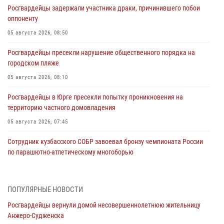
Росгвардейцы задержали участника драки, причинившего побои
оппоненту
05 августа 2026, 08:50
Росгвардейцы пресекли нарушение общественного порядка на
городском пляже
05 августа 2026, 08:10
Росгвардейцы в Юрге пресекли попытку проникновения на
территорию частного домовладения
05 августа 2026, 07:45
Сотрудник кузбасского СОБР завоевал бронзу чемпионата России
по парашютно-атлетическому многоборью
04 августа 2026, 10:48
2
Кузбассовцы высоко оценили качество предоставления
ПОПУЛЯРНЫЕ НОВОСТИ
государственных услуг подразделениями ЛРР Росгвардии
Росгвардейцы вернули домой несовершеннолетнюю жительницу
04 августа 2026, 09:42
Анжеро-Судженска