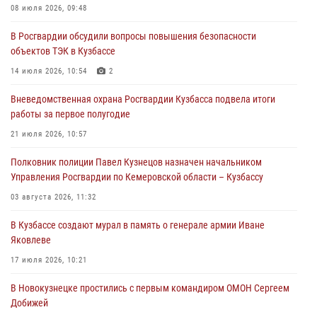
Росгвардейцы помогли разыскать троих юных путешественников из
08 июля 2026, 09:48
Новокузнецка
В Росгвардии обсудили вопросы повышения безопасности
04 августа 2026, 08:42
объектов ТЭК в Кузбассе
Росгвардейцы задержали нарушителя общественного порядка в
14 июля 2026, 10:54
2
охраняемой кемеровской гостинице
Вневедомственная охрана Росгвардии Кузбасса подвела итоги
04 августа 2026, 07:41
работы за первое полугодие
Кемеровские росгвардейцы пресекли попытку хищения товара
21 июля 2026, 10:57
путем подмены ценника (ВИДЕО)
Полковник полиции Павел Кузнецов назначен начальником
04 августа 2026, 06:32
1
Управления Росгвардии по Кемеровской области – Кузбассу
03 августа 2026, 11:32
В Кузбассе создают мурал в память о генерале армии Иване
Яковлеве
17 июля 2026, 10:21
В Новокузнецке простились с первым командиром ОМОН Сергеем
Добижей