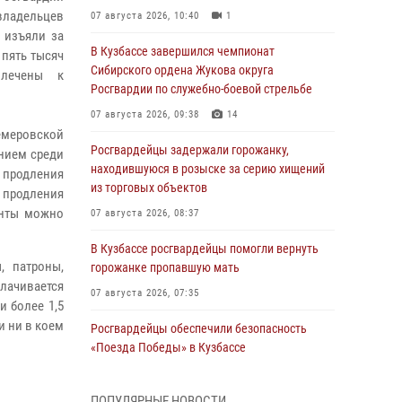
владельцев
07 августа 2026, 10:40
1
 изъяли за
В Кузбассе завершился чемпионат
пять тысяч
Сибирского ордена Жукова округа
влечены к
Росгвардии по служебно-боевой стрельбе
07 августа 2026, 09:38
14
емеровской
Росгвардейцы задержали горожанку,
нием среди
находившуюся в розыске за серию хищений
 продления
из торговых объектов
 продления
енты можно
07 августа 2026, 08:37
В Кузбассе росгвардейцы помогли вернуть
, патроны,
горожанке пропавшую мать
лачивается
07 августа 2026, 07:35
и более 1,5
и ни в коем
Росгвардейцы обеспечили безопасность
«Поезда Победы» в Кузбассе
07 августа 2026, 06:33
ПОПУЛЯРНЫЕ НОВОСТИ