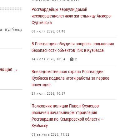
Генерал-полковник Олег Плохой поздравил
специалистов организационно-штатных
Росгвардейцы вернули домой
подразделений Росгвардии с
несовершеннолетнюю жительницу Анжеро-
профессиональным праздником
Судженска
 - Кузбассу
07 августа 2026, 05:32
08 июля 2026, 09:48
С 1 сентября 2026 года вступает в силу новый
В Росгвардии обсудили вопросы повышения
федеральный закон о частной охранной
безопасности объектов ТЭК в Кузбассе
деятельности
14 июля 2026, 10:54
2
06 августа 2026, 10:19
ующая →
Вневедомственная охрана Росгвардии
Росгвардейцы задержали предполагаемого
Кузбасса подвела итоги работы за первое
виновника причинения ножевого ранения
полугодие
кемеровчанину
21 июля 2026, 10:57
06 августа 2026, 09:18
Полковник полиции Павел Кузнецов
Росгвардейцы задержали мужчину,
назначен начальником Управления
повредившего имущество горожанки
Росгвардии по Кемеровской области –
Кузбассу
06 августа 2026, 08:17
1
03 августа 2026, 11:32
Росгвардейцы пресекли противоправные