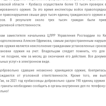
овской области – Кузбассу осуществили более 13 тысяч проверок 
рированного оружия. За это время инспекторы войск правопорядка
е правонарушения свыше двух тысяч единиц гражданского оружия и 
асов. В результате около трех тысяч граждан были при
ративной ответственности.
ам заместителя начальника ЦЛРР Управления Росгвардии по К
подполковника Алексея Ефремова, самым распространенным наруше
ев оружия является неисполнение гражданами установленных сроков
тановки оружия на учет. Владельцам следует помнить, что для
 не позднее, чем за месяц до окончания его действия. Все докум
ьных услуг» в электронном виде.
добровольно сдавшие незаконно хранящиеся оружие, боеприпасы
ождаются от уголовной ответственности. Кроме того, им вып
ак, за 2021 год кузбассовцы добровольно сдали 190 единиц оружия 
 гранаты необходимо сообщить в органы внутренних дел по телефону 
ельно!