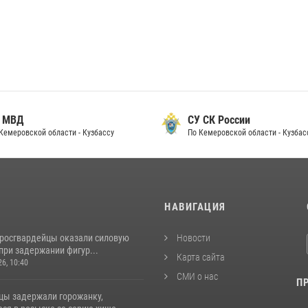
 МВД
СУ СК России
Кемеровской области - Кузбассу
По Кемеровской области - Кузбас
И
НАВИГАЦИЯ
 росгвардейцы оказали силовую
Новости
при задержании фигур...
Карта сайта
26, 10:40
СМИ о нас
П
цы задержали горожанку,