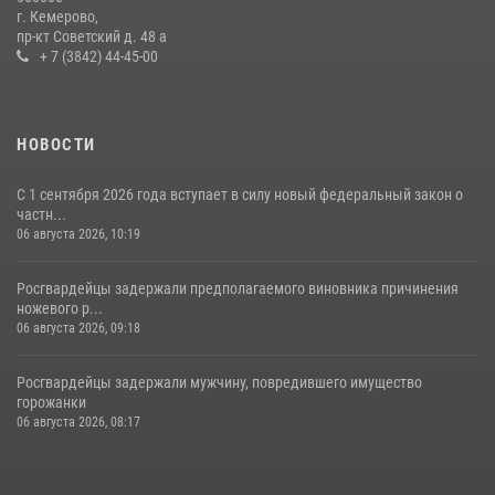
гипермаркета товары на 13 тысяч рублей (ВИДЕО)
г. Кемерово,
пр-кт Советский д. 48 а
16 июля 2026, 06:43
1
1
+ 7 (3842) 44-45-00
НОВОСТИ
С 1 сентября 2026 года вступает в силу новый федеральный закон о
частн...
06 августа 2026, 10:19
Росгвардейцы задержали предполагаемого виновника причинения
ножевого р...
06 августа 2026, 09:18
Росгвардейцы задержали мужчину, повредившего имущество
горожанки
06 августа 2026, 08:17