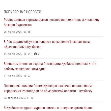
05 августа 2026, 10:53
7
Росгвардейцы задержали в Кемерове дебошира, устроившего
ПОПУЛЯРНЫЕ НОВОСТИ
конфликт в медицинском учреждении
Росгвардейцы вернули домой несовершеннолетнюю жительницу
05 августа 2026, 09:30
Анжеро-Судженска
Росгвардейцы задержали участника драки, причинившего побои
08 июля 2026, 09:48
оппоненту
В Росгвардии обсудили вопросы повышения безопасности
05 августа 2026, 08:50
объектов ТЭК в Кузбассе
Росгвардейцы пресекли нарушение общественного порядка на
14 июля 2026, 10:54
2
городском пляже
Вневедомственная охрана Росгвардии Кузбасса подвела итоги
05 августа 2026, 08:10
работы за первое полугодие
Росгвардейцы в Юрге пресекли попытку проникновения на
21 июля 2026, 10:57
территорию частного домовладения
Полковник полиции Павел Кузнецов назначен начальником
05 августа 2026, 07:45
Управления Росгвардии по Кемеровской области – Кузбассу
03 августа 2026, 11:32
В Кузбассе создают мурал в память о генерале армии Иване