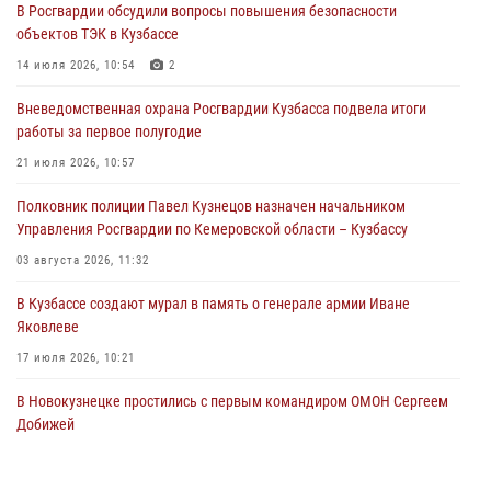
В Росгвардии обсудили вопросы повышения безопасности
Росгвардейцы задержали предполагаемого виновника причинения
объектов ТЭК в Кузбассе
ножевого ранения кемеровчанину
14 июля 2026, 10:54
2
06 августа 2026, 09:18
Вневедомственная охрана Росгвардии Кузбасса подвела итоги
Росгвардейцы задержали мужчину, повредившего имущество
работы за первое полугодие
горожанки
21 июля 2026, 10:57
06 августа 2026, 08:17
1
Полковник полиции Павел Кузнецов назначен начальником
Росгвардейцы пресекли противоправные действия и защитили
Управления Росгвардии по Кемеровской области – Кузбассу
новокузнечанку от агрессивного знакомого
03 августа 2026, 11:32
06 августа 2026, 07:16
В Кузбассе создают мурал в память о генерале армии Иване
Яковлеве
17 июля 2026, 10:21
В Новокузнецке простились с первым командиром ОМОН Сергеем
Добижей
12 июля 2026, 06:54