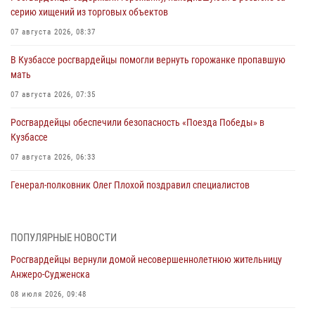
серию хищений из торговых объектов
07 августа 2026, 08:37
В Кузбассе росгвардейцы помогли вернуть горожанке пропавшую
мать
07 августа 2026, 07:35
Росгвардейцы обеспечили безопасность «Поезда Победы» в
Кузбассе
07 августа 2026, 06:33
Генерал-полковник Олег Плохой поздравил специалистов
организационно-штатных подразделений Росгвардии с
профессиональным праздником
07 августа 2026, 05:32
ПОПУЛЯРНЫЕ НОВОСТИ
Росгвардейцы вернули домой несовершеннолетнюю жительницу
С 1 сентября 2026 года вступает в силу новый федеральный закон о
Анжеро-Судженска
частной охранной деятельности
08 июля 2026, 09:48
06 августа 2026, 10:19