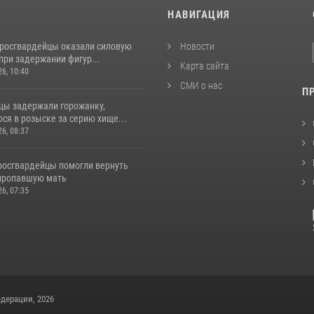
И
НАВИГАЦИЯ
 росгвардейцы оказали силовую
Новости
при задержании фигур...
Карта сайта
26, 10:40
СМИ о нас
П
цы задержали горожанку,
ся в розыске за серию хище...
26, 08:37
 росгвардейцы помогли вернуть
пропавшую мать
26, 07:35
дерации, 2026