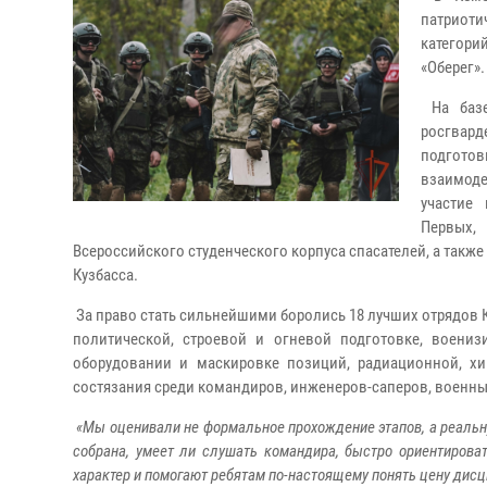
патриоти
категори
«Оберег».
На базе
росгвард
подготов
взаимод
участие 
Первых,
Всероссийского студенческого корпуса спасателей, а такж
Кузбасса.
За право стать сильнейшими боролись 18 лучших отрядов К
политической, строевой и огневой подготовке, воениз
оборудовании и маскировке позиций, радиационной, хи
состязания среди командиров, инженеров-саперов, военны
«Мы оценивали не формальное прохождение этапов, а реальну
собрана, умеет ли слушать командира, быстро ориентирова
характер и помогают ребятам по-настоящему понять цену дис