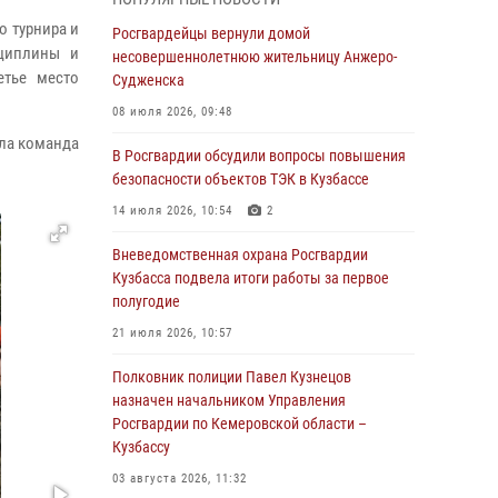
Генерал-полковник Олег Плохой поздравил
о турнира и
специалистов организационно-штатных
Росгвардейцы вернули домой
сциплины и
подразделений Росгвардии с
несовершеннолетнюю жительницу Анжеро-
етье место
профессиональным праздником
Судженска
07 августа 2026, 05:32
08 июля 2026, 09:48
яла команда
С 1 сентября 2026 года вступает в силу новый
В Росгвардии обсудили вопросы повышения
федеральный закон о частной охранной
безопасности объектов ТЭК в Кузбассе
деятельности
14 июля 2026, 10:54
2
06 августа 2026, 10:19
Вневедомственная охрана Росгвардии
Росгвардейцы задержали предполагаемого
Кузбасса подвела итоги работы за первое
виновника причинения ножевого ранения
полугодие
кемеровчанину
21 июля 2026, 10:57
06 августа 2026, 09:18
Полковник полиции Павел Кузнецов
Росгвардейцы задержали мужчину,
назначен начальником Управления
повредившего имущество горожанки
Росгвардии по Кемеровской области –
Кузбассу
06 августа 2026, 08:17
1
03 августа 2026, 11:32
Росгвардейцы пресекли противоправные