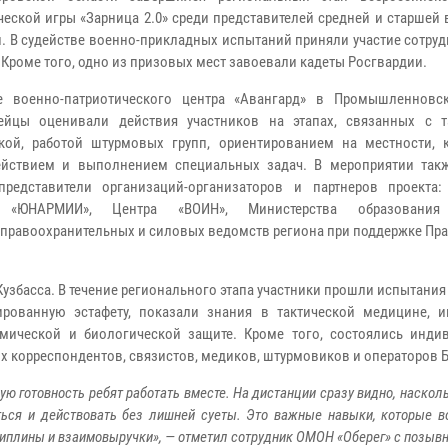
ческой игры «Зарница 2.0» среди представителей средней и старшей
й. В судействе военно-прикладных испытаний приняли участие сотр
 Кроме того, одно из призовых мест завоевали кадеты Росгвардии.
 военно-патриотического центра «Авангард» в Промышленновс
ейцы оценивали действия участников на этапах, связанных с т
кой, работой штурмовых групп, ориентированием на местности,
ействием и выполнением специальных задач. В мероприятии так
представители организаций-организаторов и партнеров проекта
 «ЮНАРМИИ», Центра «ВОИН», Министерства образования 
е правоохранительных и силовых ведомств региона при поддержке Пр
узбасса. В течение регионального этапа участники прошли испытания
ированную эстафету, показали знания в тактической медицине, 
мической и биологической защите. Кроме того, состоялись инди
х корреспондентов, связистов, медиков, штурмовиков и операторов 
ю готовность ребят работать вместе. На дистанции сразу видно, наскол
ться и действовать без лишней суеты. Это важные навыки, которые 
циплины и взаимовыручки», — отметил сотрудник ОМОН «Оберег» с позыв