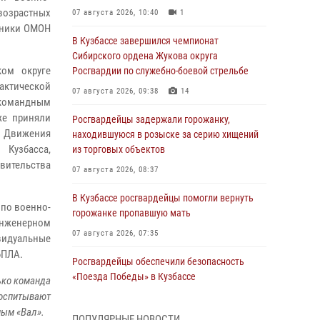
 возрастных
07 августа 2026, 10:40
1
удники ОМОН
В Кузбассе завершился чемпионат
Сибирского ордена Жукова округа
ком округе
Росгвардии по служебно-боевой стрельбе
актической
07 августа 2026, 09:38
14
 командным
же приняли
Росгвардейцы задержали горожанку,
: Движения
находившуюся в розыске за серию хищений
Кузбасса,
из торговых объектов
авительства
07 августа 2026, 08:37
В Кузбассе росгвардейцы помогли вернуть
 по военно-
горожанке пропавшую мать
инженерном
07 августа 2026, 07:35
видуальные
БПЛА.
Росгвардейцы обеспечили безопасность
«Поезда Победы» в Кузбассе
ько команда
воспитывают
07 августа 2026, 06:33
ным «Вал».
ПОПУЛЯРНЫЕ НОВОСТИ