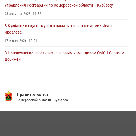
05 августа 2026, 07:45
Управления Росгвардии по Кемеровской области – Кузбассу
03 августа 2026, 11:32
В Кузбассе создают мурал в память о генерале армии Иване
Яковлеве
17 июля 2026, 10:21
В Новокузнецке простились с первым командиром ОМОН Сергеем
Добижей
12 июля 2026, 06:54
Росгвардейцы задержали горожанина, воспользовавшегося
мотоциклом без разрешения владельца
Правительство
14 июля 2026, 08:52
1
Кемеровской области - Кузбасса
Кузбасский спецназ принял участие в сборе снайперов Сибирского
округа Росгвардии
24 июля 2026, 10:35
3
Росгвардейцы задержали мужчину, вырвавшего у горожанки пакет