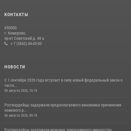
с покупками
20 июля 2026, 08:52
1
КОНТАКТЫ
Росгвардейцы задержали новокузнечанку при попытке вынести из
650000
гипермаркета товары на 13 тысяч рублей (ВИДЕО)
г. Кемерово,
пр-кт Советский д. 48 а
16 июля 2026, 06:43
1
1
+ 7 (3842) 44-45-00
НОВОСТИ
С 1 сентября 2026 года вступает в силу новый федеральный закон о
частн...
06 августа 2026, 10:19
Росгвардейцы задержали предполагаемого виновника причинения
ножевого р...
06 августа 2026, 09:18
Росгвардейцы задержали мужчину, повредившего имущество