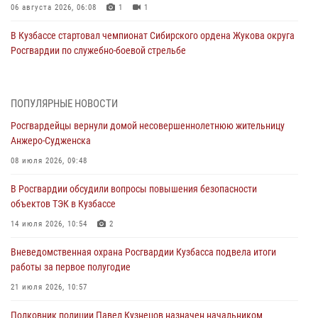
06 августа 2026, 06:08
1
1
В Кузбассе стартовал чемпионат Сибирского ордена Жукова округа
Росгвардии по служебно-боевой стрельбе
05 августа 2026, 10:53
7
Росгвардейцы задержали в Кемерове дебошира, устроившего
ПОПУЛЯРНЫЕ НОВОСТИ
конфликт в медицинском учреждении
Росгвардейцы вернули домой несовершеннолетнюю жительницу
05 августа 2026, 09:30
Анжеро-Судженска
Росгвардейцы задержали участника драки, причинившего побои
08 июля 2026, 09:48
оппоненту
В Росгвардии обсудили вопросы повышения безопасности
05 августа 2026, 08:50
объектов ТЭК в Кузбассе
Росгвардейцы пресекли нарушение общественного порядка на
14 июля 2026, 10:54
2
городском пляже
Вневедомственная охрана Росгвардии Кузбасса подвела итоги
05 августа 2026, 08:10
работы за первое полугодие
Росгвардейцы в Юрге пресекли попытку проникновения на
21 июля 2026, 10:57
территорию частного домовладения
Полковник полиции Павел Кузнецов назначен начальником