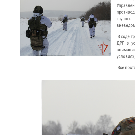
Управле
противод
группы.
вневедом
В ходе т
ДРГ в ус
внимание
условиях
Все пост