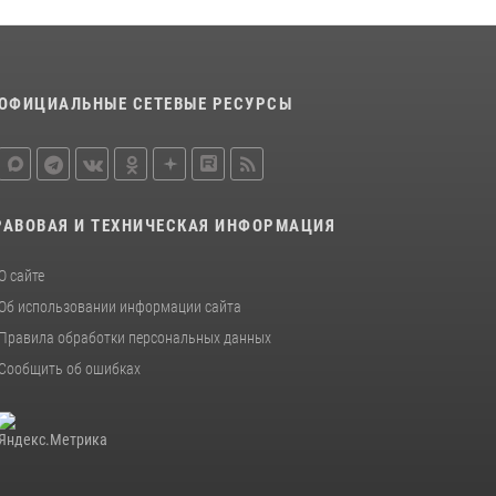
20 июля 2026, 08:52
1
Росгвардейцы задержали новокузнечанку
при попытке вынести из гипермаркета
товары на 13 тысяч рублей (ВИДЕО)
ОФИЦИАЛЬНЫЕ СЕТЕВЫЕ РЕСУРСЫ
16 июля 2026, 06:43
1
1
РАВОВАЯ И ТЕХНИЧЕСКАЯ ИНФОРМАЦИЯ
О сайте
Об использовании информации сайта
Правила обработки персональных данных
Сообщить об ошибках