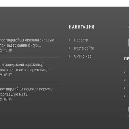
И
НАВИГАЦИЯ
 росгвардейцы оказали силовую
Новости
при задержании фигур...
Карта сайта
26, 10:40
СМИ о нас
П
цы задержали горожанку,
ся в розыске за серию хище...
26, 08:37
 росгвардейцы помогли вернуть
пропавшую мать
26, 07:35