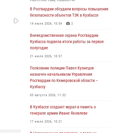
Генерал-полковник Олег Плохой поздравил
специалистов организационно-штатных
В Росгвардии обсудили вопросы повышения
подразделений Росгвардии с
безопасности объектов ТЭК в Кузбассе
профессиональным праздником
14 июля 2026, 10:54
2
07 августа 2026, 05:32
Вневедомственная охрана Росгвардии
С 1 сентября 2026 года вступает в силу новый
Кузбасса подвела итоги работы за первое
федеральный закон о частной охранной
полугодие
деятельности
21 июля 2026, 10:57
06 августа 2026, 10:19
Полковник полиции Павел Кузнецов
Росгвардейцы задержали предполагаемого
назначен начальником Управления
виновника причинения ножевого ранения
Росгвардии по Кемеровской области –
кемеровчанину
Кузбассу
06 августа 2026, 09:18
03 августа 2026, 11:32
Росгвардейцы задержали мужчину,
В Кузбассе создают мурал в память о
повредившего имущество горожанки
генерале армии Иване Яковлеве
06 августа 2026, 08:17
1
17 июля 2026, 10:21
Росгвардейцы пресекли противоправные