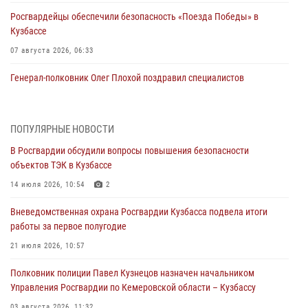
Росгвардейцы обеспечили безопасность «Поезда Победы» в
Кузбассе
07 августа 2026, 06:33
Генерал-полковник Олег Плохой поздравил специалистов
организационно-штатных подразделений Росгвардии с
профессиональным праздником
07 августа 2026, 05:32
ПОПУЛЯРНЫЕ НОВОСТИ
В Росгвардии обсудили вопросы повышения безопасности
С 1 сентября 2026 года вступает в силу новый федеральный закон о
объектов ТЭК в Кузбассе
частной охранной деятельности
14 июля 2026, 10:54
2
06 августа 2026, 10:19
Вневедомственная охрана Росгвардии Кузбасса подвела итоги
Росгвардейцы задержали предполагаемого виновника причинения
работы за первое полугодие
ножевого ранения кемеровчанину
21 июля 2026, 10:57
06 августа 2026, 09:18
Полковник полиции Павел Кузнецов назначен начальником
Росгвардейцы задержали мужчину, повредившего имущество
Управления Росгвардии по Кемеровской области – Кузбассу
горожанки
03 августа 2026, 11:32