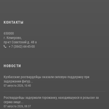
Сотрудники ОМОН «Оберег» провели встречу с воспитанниками
детского дома в рамках всероссийской акции
20 июля 2026, 10:54
2
КОНТАКТЫ
Росгвардейцы задержали мужчину, вырвавшего у горожанки пакет
650000
с покупками
г. Кемерово,
пр-кт Советский д. 48 а
20 июля 2026, 08:52
1
+ 7 (3842) 44-45-00
НОВОСТИ
Кузбасские росгвардейцы оказали силовую поддержку при
задержании фигур...
07 августа 2026, 10:40
Росгвардейцы задержали горожанку, находившуюся в розыске за
серию хище...
07 августа 2026, 08:37