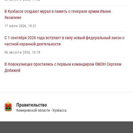
06 августа 2026, 08:17
1
В Кузбассе создают мурал в память о генерале армии Иване
Росгвардейцы пресекли противоправные действия и защитили
Яковлеве
новокузнечанку от агрессивного знакомого
17 июля 2026, 10:21
06 августа 2026, 07:16
С 1 сентября 2026 года вступает в силу новый федеральный закон о
частной охранной деятельности
06 августа 2026, 10:19
В Новокузнецке простились с первым командиром ОМОН Сергеем
Добижей
12 июля 2026, 06:54
Росгвардейцы задержали горожанина, воспользовавшегося
мотоциклом без разрешения владельца
Правительство
14 июля 2026, 08:52
1
Кемеровской области - Кузбасса
Кузбасский спецназ принял участие в сборе снайперов Сибирского
округа Росгвардии
24 июля 2026, 10:35
3