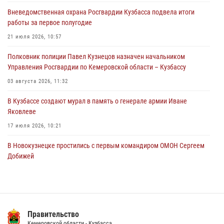
городском пляже
Вневедомственная охрана Росгвардии Кузбасса подвела итоги
05 августа 2026, 08:10
работы за первое полугодие
Росгвардейцы в Юрге пресекли попытку проникновения на
21 июля 2026, 10:57
территорию частного домовладения
Полковник полиции Павел Кузнецов назначен начальником
05 августа 2026, 07:45
Управления Росгвардии по Кемеровской области – Кузбассу
03 августа 2026, 11:32
В Кузбассе создают мурал в память о генерале армии Иване
Яковлеве
17 июля 2026, 10:21
В Новокузнецке простились с первым командиром ОМОН Сергеем
Добижей
12 июля 2026, 06:54
Росгвардейцы задержали горожанина, воспользовавшегося
мотоциклом без разрешения владельца
Правительство
14 июля 2026, 08:52
1
Кемеровской области - Кузбасса