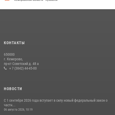
Кузбасский спецназ принял участие в сборе снайперов Сибирского
округа Росгвардии
24 июля 2026, 10:35
3
Росгвардейцы задержали мужчину, вырвавшего у горожанки пакет
с покупками
20 июля 2026, 08:52
1
КОНТАКТЫ
Росгвардейцы задержали новокузнечанку при попытке вынести из
650000
гипермаркета товары на 13 тысяч рублей (ВИДЕО)
г. Кемерово,
пр-кт Советский д. 48 а
16 июля 2026, 06:43
1
1
+ 7 (3842) 44-45-00
НОВОСТИ
С 1 сентября 2026 года вступает в силу новый федеральный закон о
частн...
06 августа 2026, 10:19