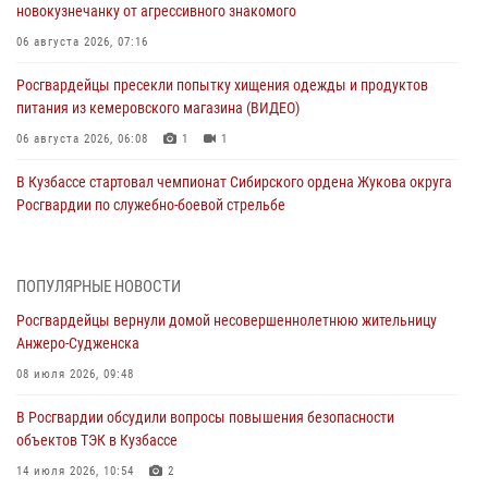
новокузнечанку от агрессивного знакомого
06 августа 2026, 07:16
Росгвардейцы пресекли попытку хищения одежды и продуктов
питания из кемеровского магазина (ВИДЕО)
06 августа 2026, 06:08
1
1
В Кузбассе стартовал чемпионат Сибирского ордена Жукова округа
Росгвардии по служебно-боевой стрельбе
05 августа 2026, 10:53
7
Росгвардейцы задержали в Кемерове дебошира, устроившего
ПОПУЛЯРНЫЕ НОВОСТИ
конфликт в медицинском учреждении
Росгвардейцы вернули домой несовершеннолетнюю жительницу
05 августа 2026, 09:30
Анжеро-Судженска
Росгвардейцы задержали участника драки, причинившего побои
08 июля 2026, 09:48
оппоненту
В Росгвардии обсудили вопросы повышения безопасности
05 августа 2026, 08:50
объектов ТЭК в Кузбассе
Росгвардейцы пресекли нарушение общественного порядка на
14 июля 2026, 10:54
2