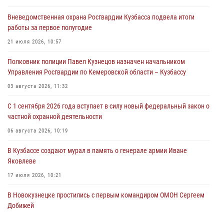
07 августа 2026, 06:33
Вневедомственная охрана Росгвардии Кузбасса подвела итоги
работы за первое полугодие
Генерал-полковник Олег Плохой поздравил специалистов
организационно-штатных подразделений Росгвардии с
21 июля 2026, 10:57
профессиональным праздником
Полковник полиции Павел Кузнецов назначен начальником
07 августа 2026, 05:32
Управления Росгвардии по Кемеровской области – Кузбассу
С 1 сентября 2026 года вступает в силу новый федеральный закон о
03 августа 2026, 11:32
частной охранной деятельности
С 1 сентября 2026 года вступает в силу новый федеральный закон о
06 августа 2026, 10:19
частной охранной деятельности
Росгвардейцы задержали предполагаемого виновника причинения
06 августа 2026, 10:19
ножевого ранения кемеровчанину
В Кузбассе создают мурал в память о генерале армии Иване
06 августа 2026, 09:18
Яковлеве
17 июля 2026, 10:21
В Новокузнецке простились с первым командиром ОМОН Сергеем
Добижей
12 июля 2026, 06:54