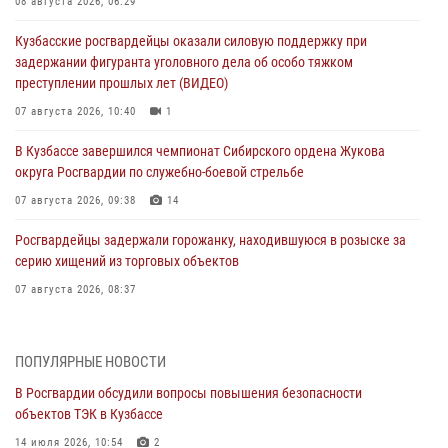
08 августа 2026, 06:29
Кузбасские росгвардейцы оказали силовую поддержку при
задержании фигуранта уголовного дела об особо тяжком
преступлении прошлых лет (ВИДЕО)
07 августа 2026, 10:40
1
В Кузбассе завершился чемпионат Сибирского ордена Жукова
округа Росгвардии по служебно-боевой стрельбе
07 августа 2026, 09:38
14
Росгвардейцы задержали горожанку, находившуюся в розыске за
серию хищений из торговых объектов
07 августа 2026, 08:37
В Кузбассе росгвардейцы помогли вернуть горожанке пропавшую
мать
ПОПУЛЯРНЫЕ НОВОСТИ
07 августа 2026, 07:35
В Росгвардии обсудили вопросы повышения безопасности
объектов ТЭК в Кузбассе
Росгвардейцы обеспечили безопасность «Поезда Победы» в
Кузбассе
14 июля 2026, 10:54
2