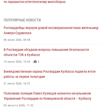
по парашютно-атлетическому многоборью
04 августа 2026, 10:48
2
Кузбассовцы высоко оценили качество предоставления
ПОПУЛЯРНЫЕ НОВОСТИ
государственных услуг подразделениями ЛРР Росгвардии
Росгвардейцы вернули домой несовершеннолетнюю жительницу
04 августа 2026, 09:42
Анжеро-Судженска
Росгвардейцы помогли разыскать троих юных путешественников из
08 июля 2026, 09:48
Новокузнецка
В Росгвардии обсудили вопросы повышения безопасности
04 августа 2026, 08:42
объектов ТЭК в Кузбассе
Росгвардейцы задержали нарушителя общественного порядка в
14 июля 2026, 10:54
2
охраняемой кемеровской гостинице
Вневедомственная охрана Росгвардии Кузбасса подвела итоги
04 августа 2026, 07:41
работы за первое полугодие
Кемеровские росгвардейцы пресекли попытку хищения товара
21 июля 2026, 10:57
путем подмены ценника (ВИДЕО)
Полковник полиции Павел Кузнецов назначен начальником
04 августа 2026, 06:32
1
Управления Росгвардии по Кемеровской области – Кузбассу
03 августа 2026, 11:32