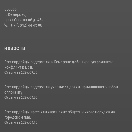
Росгвардейцы задержали новокузнечанку при попытке вынести из
650000
гипермаркета товары на 13 тысяч рублей (ВИДЕО)
г. Кемерово,
пр-кт Советский д. 48 а
16 июля 2026, 06:43
1
1
+ 7 (3842) 44-45-00
НОВОСТИ
Росгвардейцы задержали в Кемерове дебошира, устроившего
конфликт в мед...
05 августа 2026, 09:30
Росгвардейцы задержали участника драки, причинившего побои
оппоненту
05 августа 2026, 08:50
Росгвардейцы пресекли нарушение общественного порядка на
городском пля...
05 августа 2026, 08:10