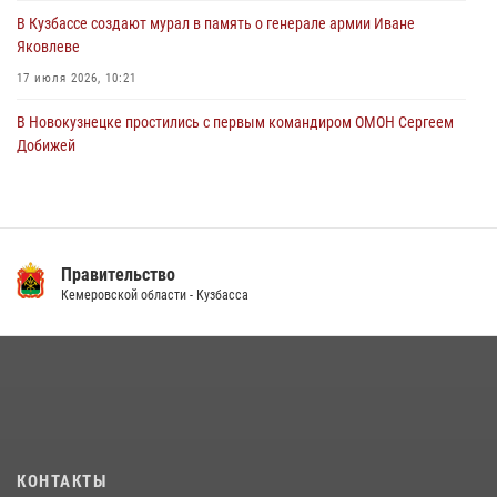
В Кузбассе создают мурал в память о генерале армии Иване
Яковлеве
17 июля 2026, 10:21
В Новокузнецке простились с первым командиром ОМОН Сергеем
Добижей
12 июля 2026, 06:54
Росгвардейцы задержали горожанина, воспользовавшегося
мотоциклом без разрешения владельца
Правительство
14 июля 2026, 08:52
1
Кемеровской области - Кузбасса
Кузбасский спецназ принял участие в сборе снайперов Сибирского
округа Росгвардии
24 июля 2026, 10:35
3
Росгвардейцы задержали мужчину, вырвавшего у горожанки пакет
с покупками
20 июля 2026, 08:52
1
КОНТАКТЫ