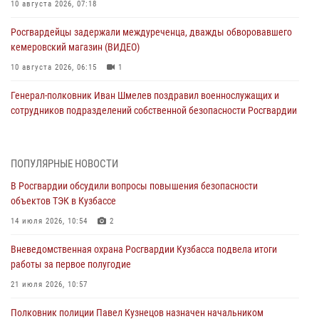
10 августа 2026, 07:18
Росгвардейцы задержали междуреченца, дважды обворовавшего
кемеровский магазин (ВИДЕО)
10 августа 2026, 06:15
1
Генерал-полковник Иван Шмелев поздравил военнослужащих и
сотрудников подразделений собственной безопасности Росгвардии
с профессиональным праздником
10 августа 2026, 02:19
ПОПУЛЯРНЫЕ НОВОСТИ
Заместитель директора Росгвардии генерал-полковник Владислав
В Росгвардии обсудили вопросы повышения безопасности
Ершов поздравил военнослужащих и сотрудников ведомства с
объектов ТЭК в Кузбассе
Днем физкультурника
14 июля 2026, 10:54
2
08 августа 2026, 06:29
Вневедомственная охрана Росгвардии Кузбасса подвела итоги
Кузбасские росгвардейцы оказали силовую поддержку при
работы за первое полугодие
задержании фигуранта уголовного дела об особо тяжком
преступлении прошлых лет (ВИДЕО)
21 июля 2026, 10:57
07 августа 2026, 10:40
1
Полковник полиции Павел Кузнецов назначен начальником