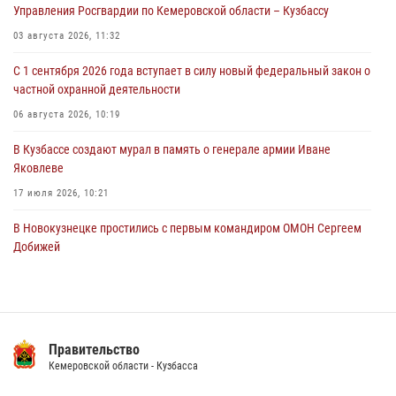
Управления Росгвардии по Кемеровской области – Кузбассу
В Кузбассе завершился чемпионат Сибирского ордена Жукова
округа Росгвардии по служебно-боевой стрельбе
03 августа 2026, 11:32
07 августа 2026, 09:38
14
С 1 сентября 2026 года вступает в силу новый федеральный закон о
частной охранной деятельности
Росгвардейцы задержали горожанку, находившуюся в розыске за
серию хищений из торговых объектов
06 августа 2026, 10:19
07 августа 2026, 08:37
В Кузбассе создают мурал в память о генерале армии Иване
Яковлеве
17 июля 2026, 10:21
В Новокузнецке простились с первым командиром ОМОН Сергеем
Добижей
12 июля 2026, 06:54
Росгвардейцы задержали горожанина, воспользовавшегося
мотоциклом без разрешения владельца
Правительство
14 июля 2026, 08:52
1
Кемеровской области - Кузбасса
Кузбасский спецназ принял участие в сборе снайперов Сибирского