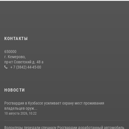
округа Росгвардии
24 июля 2026, 10:35
3
Сотрудники ОМОН «Оберег» провели встречу с воспитанниками
детского дома в рамках всероссийской акции
20 июля 2026, 10:54
2
КОНТАКТЫ
Росгвардейцы задержали мужчину, вырвавшего у горожанки пакет
650000
с покупками
г. Кемерово,
пр-кт Советский д. 48 а
20 июля 2026, 08:52
1
+ 7 (3842) 44-45-00
НОВОСТИ
Росгвардия в Кузбассе усиливает охрану мест проживания
владельцев оруж...
10 августа 2026, 10:22
Волонтеры передали спецназу Росгвардии доработанный автомобиль