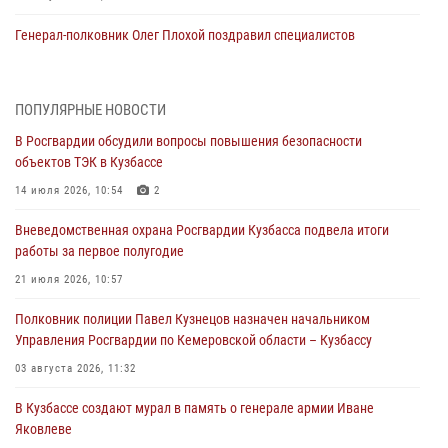
Генерал-полковник Олег Плохой поздравил специалистов
организационно-штатных подразделений Росгвардии с
профессиональным праздником
07 августа 2026, 05:32
ПОПУЛЯРНЫЕ НОВОСТИ
В Росгвардии обсудили вопросы повышения безопасности
С 1 сентября 2026 года вступает в силу новый федеральный закон о
объектов ТЭК в Кузбассе
частной охранной деятельности
14 июля 2026, 10:54
2
06 августа 2026, 10:19
Вневедомственная охрана Росгвардии Кузбасса подвела итоги
Росгвардейцы задержали предполагаемого виновника причинения
работы за первое полугодие
ножевого ранения кемеровчанину
21 июля 2026, 10:57
06 августа 2026, 09:18
Полковник полиции Павел Кузнецов назначен начальником
Росгвардейцы задержали мужчину, повредившего имущество
Управления Росгвардии по Кемеровской области – Кузбассу
горожанки
03 августа 2026, 11:32
06 августа 2026, 08:17
1
В Кузбассе создают мурал в память о генерале армии Иване
Росгвардейцы пресекли противоправные действия и защитили
Яковлеве
новокузнечанку от агрессивного знакомого