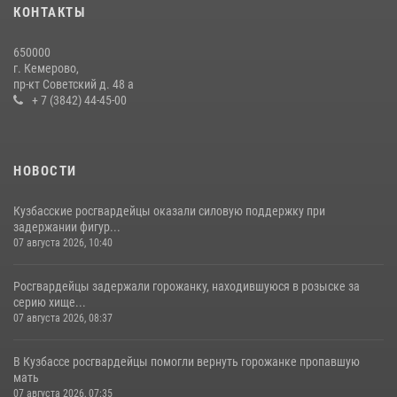
20 июля 2026, 08:52
1
КОНТАКТЫ
Росгвардейцы задержали новокузнечанку при попытке вынести из
650000
гипермаркета товары на 13 тысяч рублей (ВИДЕО)
г. Кемерово,
пр-кт Советский д. 48 а
16 июля 2026, 06:43
1
1
+ 7 (3842) 44-45-00
НОВОСТИ
Кузбасские росгвардейцы оказали силовую поддержку при
задержании фигур...
07 августа 2026, 10:40
Росгвардейцы задержали горожанку, находившуюся в розыске за
серию хище...
07 августа 2026, 08:37
В Кузбассе росгвардейцы помогли вернуть горожанке пропавшую
мать
07 августа 2026, 07:35