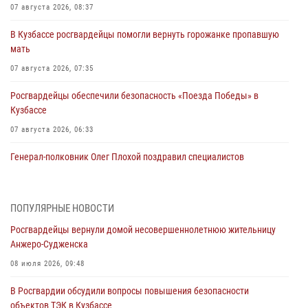
07 августа 2026, 08:37
В Кузбассе росгвардейцы помогли вернуть горожанке пропавшую
мать
07 августа 2026, 07:35
Росгвардейцы обеспечили безопасность «Поезда Победы» в
Кузбассе
07 августа 2026, 06:33
Генерал-полковник Олег Плохой поздравил специалистов
организационно-штатных подразделений Росгвардии с
профессиональным праздником
07 августа 2026, 05:32
ПОПУЛЯРНЫЕ НОВОСТИ
Росгвардейцы вернули домой несовершеннолетнюю жительницу
С 1 сентября 2026 года вступает в силу новый федеральный закон о
Анжеро-Судженска
частной охранной деятельности
08 июля 2026, 09:48
06 августа 2026, 10:19
В Росгвардии обсудили вопросы повышения безопасности
Росгвардейцы задержали предполагаемого виновника причинения
объектов ТЭК в Кузбассе