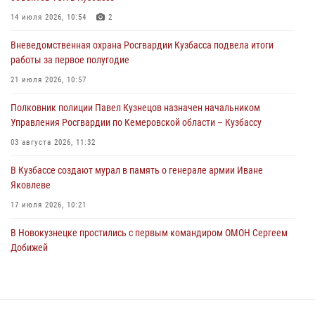
ножевого ранения кемеровчанину
14 июля 2026, 10:54
2
06 августа 2026, 09:18
Вневедомственная охрана Росгвардии Кузбасса подвела итоги
Росгвардейцы задержали мужчину, повредившего имущество
работы за первое полугодие
горожанки
21 июля 2026, 10:57
06 августа 2026, 08:17
1
Полковник полиции Павел Кузнецов назначен начальником
Росгвардейцы пресекли противоправные действия и защитили
Управления Росгвардии по Кемеровской области – Кузбассу
новокузнечанку от агрессивного знакомого
03 августа 2026, 11:32
06 августа 2026, 07:16
В Кузбассе создают мурал в память о генерале армии Иване
Яковлеве
17 июля 2026, 10:21
В Новокузнецке простились с первым командиром ОМОН Сергеем
Добижей
12 июля 2026, 06:54
Росгвардейцы задержали горожанина, воспользовавшегося
мотоциклом без разрешения владельца