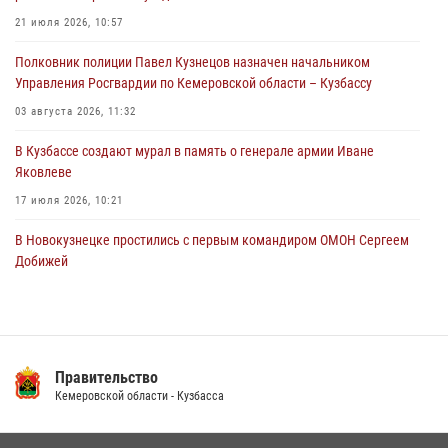
Росгвардейцы в Юрге пресекли попытку проникновения на
21 июля 2026, 10:57
территорию частного домовладения
Полковник полиции Павел Кузнецов назначен начальником
05 августа 2026, 07:45
Управления Росгвардии по Кемеровской области – Кузбассу
03 августа 2026, 11:32
В Кузбассе создают мурал в память о генерале армии Иване
Яковлеве
17 июля 2026, 10:21
В Новокузнецке простились с первым командиром ОМОН Сергеем
Добижей
12 июля 2026, 06:54
Росгвардейцы задержали горожанина, воспользовавшегося
мотоциклом без разрешения владельца
Правительство
14 июля 2026, 08:52
1
Кемеровской области - Кузбасса
Кузбасский спецназ принял участие в сборе снайперов Сибирского
округа Росгвардии