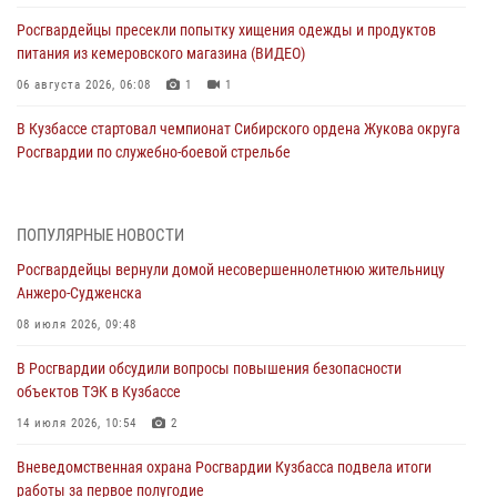
Росгвардейцы пресекли попытку хищения одежды и продуктов
питания из кемеровского магазина (ВИДЕО)
06 августа 2026, 06:08
1
1
В Кузбассе стартовал чемпионат Сибирского ордена Жукова округа
Росгвардии по служебно-боевой стрельбе
05 августа 2026, 10:53
7
Росгвардейцы задержали в Кемерове дебошира, устроившего
ПОПУЛЯРНЫЕ НОВОСТИ
конфликт в медицинском учреждении
Росгвардейцы вернули домой несовершеннолетнюю жительницу
05 августа 2026, 09:30
Анжеро-Судженска
Росгвардейцы задержали участника драки, причинившего побои
08 июля 2026, 09:48
оппоненту
В Росгвардии обсудили вопросы повышения безопасности
05 августа 2026, 08:50
объектов ТЭК в Кузбассе
Росгвардейцы пресекли нарушение общественного порядка на
14 июля 2026, 10:54
2
городском пляже
Вневедомственная охрана Росгвардии Кузбасса подвела итоги
05 августа 2026, 08:10
работы за первое полугодие