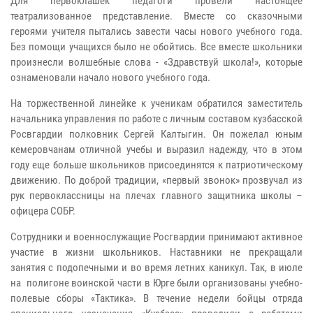
Для первоклашек педагоги провели настоящее
театрализованное представление. Вместе со сказочными
героями учителя пытались завести часы нового учебного года.
Без помощи учащихся было не обойтись. Все вместе школьники
произнесли волшебные слова - «Здравствуй школа!», которые
ознаменовали начало нового учебного года.
На торжественной линейке к ученикам обратился заместитель
начальника управления по работе с личным составом кузбасской
Росвгардии полковник Сергей Калтыгин. Он пожелал юным
кемеровчанам отличной учебы и выразил надежду, что в этом
году еще больше школьников присоединятся к патриотическому
движению. По доброй традиции, «первый звонок» прозвучал из
рук первоклассницы на плечах главного защитника школы –
офицера СОБР.
Сотрудники и военнослужащие Росгвардии принимают активное
участие в жизни школьников. Наставники не прекращали
занятия с подопечными и во время летних каникул. Так, в июле
на полигоне воинской части в Юрге были организованы учебно-
полевые сборы «Тактика». В течение недели бойцы отряда