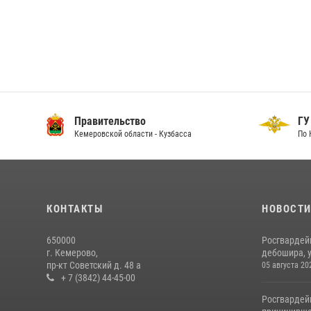
Правительство
ГУ
Кемеровской области - Кузбасса
По 
КОНТАКТЫ
НОВОСТ
650000
Росгвардей
г. Кемерово,
дебошира, у
пр-кт Советский д. 48 а
05 августа 20
+ 7 (3842) 44-45-00
Росгвардей