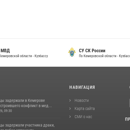
 МВД
СУ СК России
Кемеровской области - Кузбассу
По Кемеровской области - Кузбас
И
НАВИГАЦИЯ
цы задержали в Кемерове
Новости
строившего конфликт в мед...
Карта сайта
26, 09:30
СМИ о нас
П
цы задержали участника драки,