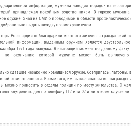
арительной информации, мужчина наводил порядок на территори
оторый принадлежал покойным родственникам. В гараже мужчина
ное оружие. Зная из СМИ о проводимой в области профилактической
 добровольно выдать находку правоохранителем.
ры Росгвардии поблагодарили местного жителя за гражданский по
ительной информации, выданным оружием является двуствольное
 калибра 1971 года выпуска. В настоящий момент по данному факту
а, по окончанию которой мужчине может быть выплачено
льно сдавшие незаконно хранящиеся оружие, боеприпасы, патроны, 
вной ответственности. Кроме того, им выплачивается вознагражден
оны можно приносить в отделы полиции по месту жительства. О жел
аны внутренних дел по телефону 112 или 02 и ни в коем случае не