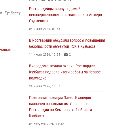
бронзу чемпионата России по парашютно-
атлетическому многоборью
Росгвардейцы вернули домой
 - Кузбассу
несовершеннолетнюю жительницу Анжеро-
04 августа 2026, 10:48
2
Судженска
Кузбассовцы высоко оценили качество
08 июля 2026, 09:48
предоставления государственных услуг
подразделениями ЛРР Росгвардии
В Росгвардии обсудили вопросы повышения
безопасности объектов ТЭК в Кузбассе
04 августа 2026, 09:42
ующая →
14 июля 2026, 10:54
2
Росгвардейцы помогли разыскать троих
юных путешественников из Новокузнецка
Вневедомственная охрана Росгвардии
Кузбасса подвела итоги работы за первое
04 августа 2026, 08:42
полугодие
Росгвардейцы задержали нарушителя
21 июля 2026, 10:57
общественного порядка в охраняемой
кемеровской гостинице
Полковник полиции Павел Кузнецов
назначен начальником Управления
04 августа 2026, 07:41
Росгвардии по Кемеровской области –
Кузбассу
Кемеровские росгвардейцы пресекли
попытку хищения товара путем подмены
03 августа 2026, 11:32
ценника (ВИДЕО)