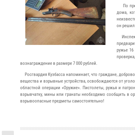
По предв
дома, к
неизвест
он решил
Инспекто
предвар
ружье 16
проверк
вознаграждение в размере 7 000 рублей.
Росгвардия Кузбасса напоминает, что граждане, доброво
вещества и взрывные устройства, освобождаются от уголо
областной операции «Оружие». Пистолеты, ружья и патр
взрывчатку, мины или гранаты необходимо сообщить в орг
взрывоопасные предметы самостоятельно!