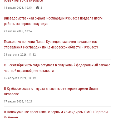
объектов ТЭК в Кузбассе
Росгвардейцы обеспечили безопасность «Поезда Победы» в
Кузбассе
14 июля 2026, 10:54
2
07 августа 2026, 06:33
Вневедомственная охрана Росгвардии Кузбасса подвела итоги
работы за первое полугодие
Генерал-полковник Олег Плохой поздравил специалистов
организационно-штатных подразделений Росгвардии с
21 июля 2026, 10:57
профессиональным праздником
Полковник полиции Павел Кузнецов назначен начальником
07 августа 2026, 05:32
Управления Росгвардии по Кемеровской области – Кузбассу
С 1 сентября 2026 года вступает в силу новый федеральный закон о
03 августа 2026, 11:32
частной охранной деятельности
С 1 сентября 2026 года вступает в силу новый федеральный закон о
06 августа 2026, 10:19
частной охранной деятельности
Росгвардейцы задержали предполагаемого виновника причинения
06 августа 2026, 10:19
ножевого ранения кемеровчанину
В Кузбассе создают мурал в память о генерале армии Иване
06 августа 2026, 09:18
Яковлеве
17 июля 2026, 10:21
В Новокузнецке простились с первым командиром ОМОН Сергеем
Добижей