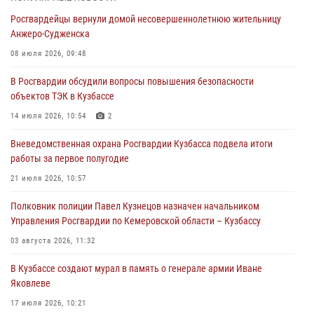
конфликт в медицинском учреждении
Росгвардейцы вернули домой несовершеннолетнюю жительницу
05 августа 2026, 09:30
Анжеро-Судженска
Росгвардейцы задержали участника драки, причинившего побои
08 июля 2026, 09:48
оппоненту
В Росгвардии обсудили вопросы повышения безопасности
05 августа 2026, 08:50
объектов ТЭК в Кузбассе
Росгвардейцы пресекли нарушение общественного порядка на
14 июля 2026, 10:54
2
городском пляже
Вневедомственная охрана Росгвардии Кузбасса подвела итоги
05 августа 2026, 08:10
работы за первое полугодие
Росгвардейцы в Юрге пресекли попытку проникновения на
21 июля 2026, 10:57
территорию частного домовладения
Полковник полиции Павел Кузнецов назначен начальником
05 августа 2026, 07:45
Управления Росгвардии по Кемеровской области – Кузбассу
03 августа 2026, 11:32
В Кузбассе создают мурал в память о генерале армии Иване
Яковлеве
17 июля 2026, 10:21