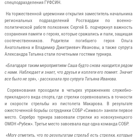
спецподразделения ГУФСИН.
На торжественной церемонии открытия заместитель начальника
региональных подразделений Росгвардии по военно-
политической работе полковник Сергей Б. подчеркнул важность
сохранения памяти о героях, которые сражались и пали, защищая
соотечественников. Родители погибшего героя Ольга
Анатольевна и Владимир Дмитриевич Ивановы, а также супруга
Александра Татьяна стали почетными гостями турнира.
«Благодаря таким мероприятиям Саша будто снова находится рядом
с нами. Наблюдает и знает, что друзья и коллеги его помнят. Значит
все было не зря», - рассказала про супруга Татьяна Иванова.
Соревнования проходили в четырех упражнениях служебно-
прикладного вида спорта, где стрелки соревновались в точности
и скорости стрельбы из пистолета Макарова. В результате
ожесточенной борьбы сотрудники СОБР «Символ» заняли первое
место. Серебро турнира завоевали стрелки из новокузнецкого
ОМОН «Рубеж». Третье место завоевала еще одна команда СОБР.
«Могу отметить, что по результатам стрельб есть стрелки, которые