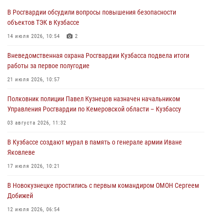
В Росгвардии обсудили вопросы повышения безопасности
С 1 сентября 2026 года вступает в силу новый федеральный закон о
объектов ТЭК в Кузбассе
частной охранной деятельности
14 июля 2026, 10:54
2
06 августа 2026, 10:19
Вневедомственная охрана Росгвардии Кузбасса подвела итоги
Росгвардейцы задержали предполагаемого виновника причинения
работы за первое полугодие
ножевого ранения кемеровчанину
21 июля 2026, 10:57
06 августа 2026, 09:18
Полковник полиции Павел Кузнецов назначен начальником
Росгвардейцы задержали мужчину, повредившего имущество
Управления Росгвардии по Кемеровской области – Кузбассу
горожанки
03 августа 2026, 11:32
06 августа 2026, 08:17
1
В Кузбассе создают мурал в память о генерале армии Иване
Росгвардейцы пресекли противоправные действия и защитили
Яковлеве
новокузнечанку от агрессивного знакомого
17 июля 2026, 10:21
06 августа 2026, 07:16
В Новокузнецке простились с первым командиром ОМОН Сергеем
Добижей
12 июля 2026, 06:54