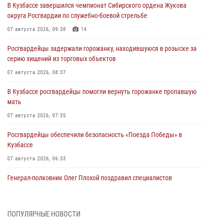
В Кузбассе завершился чемпионат Сибирского ордена Жукова
округа Росгвардии по служебно-боевой стрельбе
07 августа 2026, 09:38
14
Росгвардейцы задержали горожанку, находившуюся в розыске за
серию хищений из торговых объектов
07 августа 2026, 08:37
В Кузбассе росгвардейцы помогли вернуть горожанке пропавшую
мать
07 августа 2026, 07:35
Росгвардейцы обеспечили безопасность «Поезда Победы» в
Кузбассе
07 августа 2026, 06:33
Генерал-полковник Олег Плохой поздравил специалистов
организационно-штатных подразделений Росгвардии с
профессиональным праздником
07 августа 2026, 05:32
ПОПУЛЯРНЫЕ НОВОСТИ