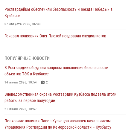
Росгвардейцы обеспечили безопасность «Поезда Победы» в
Кузбассе
07 августа 2026, 06:33
Генерал-полковник Олег Плохой поздравил специалистов
организационно-штатных подразделений Росгвардии с
профессиональным праздником
07 августа 2026, 05:32
ПОПУЛЯРНЫЕ НОВОСТИ
В Росгвардии обсудили вопросы повышения безопасности
С 1 сентября 2026 года вступает в силу новый федеральный закон о
объектов ТЭК в Кузбассе
частной охранной деятельности
14 июля 2026, 10:54
2
06 августа 2026, 10:19
Вневедомственная охрана Росгвардии Кузбасса подвела итоги
Росгвардейцы задержали предполагаемого виновника причинения
работы за первое полугодие
ножевого ранения кемеровчанину
21 июля 2026, 10:57
06 августа 2026, 09:18
Полковник полиции Павел Кузнецов назначен начальником
Росгвардейцы задержали мужчину, повредившего имущество
Управления Росгвардии по Кемеровской области – Кузбассу
горожанки