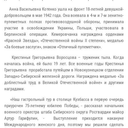
Анна Васильевна Котенко ушла на фронт 18-летней девушкой-
добровольцем в мае 1942 года. Она воевала в 4-м и 7-м зенитно-
пулеметных полках противовоздушной обороны, принимала
участие в освобождении Украины, Польши, участвовала в
Берлинской операции. Кемеровчанка награждена орденами
«Красной Звезды», «Отечественной войны II степени», медалью
«За боевые заслуги», знаком «Отличный пулеметчик».
Крестинья Григорьевна Воросцова – труженик тыла. Когда
началась война, ей было 19 лет. Все военные годы Крестинья
Григорьевна проработала путейцем в Новокузнецком отделении
Западно-Сибирской железной дороги. Награждена медалью «За
доблестный труд в Великой Отечественной войне» и другими
наградами.
«Наш гастрольный тур в столице Кузбасса в первую очередь
приурочен 75-летнему юбилею Победы, - рассказал начальник
военного оркестра штаба Сибирского округа Росгвардии майор
Артур Гарифулин, - Выступление приходится накануне
Международного женского дня, поэтому мы решили сделать