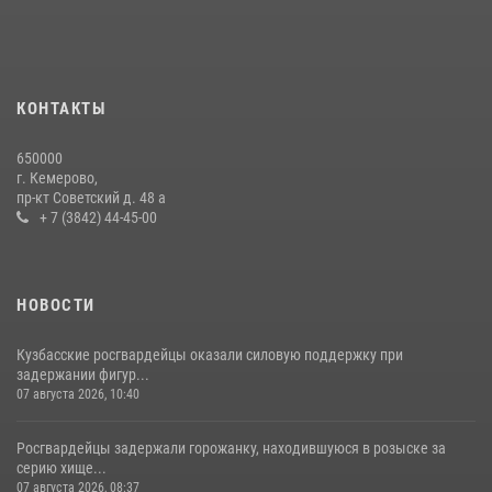
24 июля 2026, 10:35
3
Росгвардейцы задержали мужчину, вырвавшего у горожанки пакет
с покупками
20 июля 2026, 08:52
1
КОНТАКТЫ
Росгвардейцы задержали новокузнечанку при попытке вынести из
650000
гипермаркета товары на 13 тысяч рублей (ВИДЕО)
г. Кемерово,
пр-кт Советский д. 48 а
16 июля 2026, 06:43
1
1
+ 7 (3842) 44-45-00
НОВОСТИ
Кузбасские росгвардейцы оказали силовую поддержку при
задержании фигур...
07 августа 2026, 10:40
Росгвардейцы задержали горожанку, находившуюся в розыске за
серию хище...
07 августа 2026, 08:37