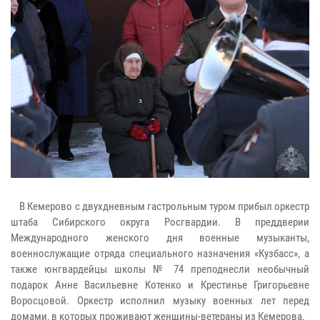
В Кемерово с двухдневным гастрольным туром прибыл оркестр
штаба Сибирского округа Росгвардии. В преддверии
Международного женского дня военные музыканты,
военнослужащие отряда специального назначения «Кузбасс», а
также юнгвардейцы школы № 74 преподнесли необычный
подарок Анне Васильевне Котенко и Крестинье Григорьевне
Воросцовой. Оркестр исполнил музыку военных лет перед
домами, в которых проживают женщины-ветераны из Кемерова.