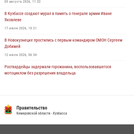
03 августа 2026, 11:32
06 августа 2026, 08:17
1
В Кузбассе создают мурал в память о генерале армии Иване
Росгвардейцы пресекли противоправные действия и защитили
Яковлеве
новокузнечанку от агрессивного знакомого
17 июля 2026, 10:21
06 августа 2026, 07:16
В Новокузнецке простились с первым командиром ОМОН Сергеем
Добижей
12 июля 2026, 06:54
Росгвардейцы задержали горожанина, воспользовавшегося
мотоциклом без разрешения владельца
14 июля 2026, 08:52
1
С 1 сентября 2026 года вступает в силу новый федеральный закон о
частной охранной деятельности
Правительство
06 августа 2026, 10:19
Кемеровской области - Кузбасса
Кузбасский спецназ принял участие в сборе снайперов Сибирского
округа Росгвардии