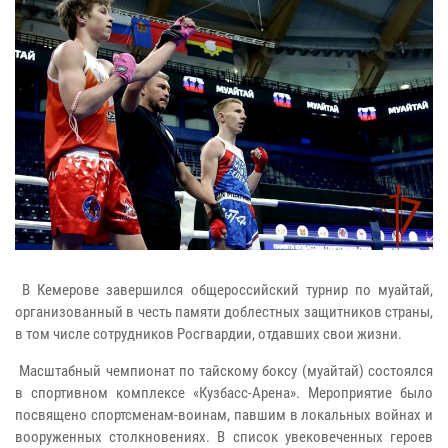
В Кемерове завершился общероссийский турнир по муайтай,
организованный в честь памяти доблестных защитников страны,
в том числе сотрудников Росгвардии, отдавших свои жизни.
Масштабный чемпионат по тайскому боксу (муайтай) состоялся
в спортивном комплексе «Кузбасс-Арена». Мероприятие было
посвящено спортсменам-воинам, павшим в локальных войнах и
вооруженных столкновениях. В список увековеченных героев