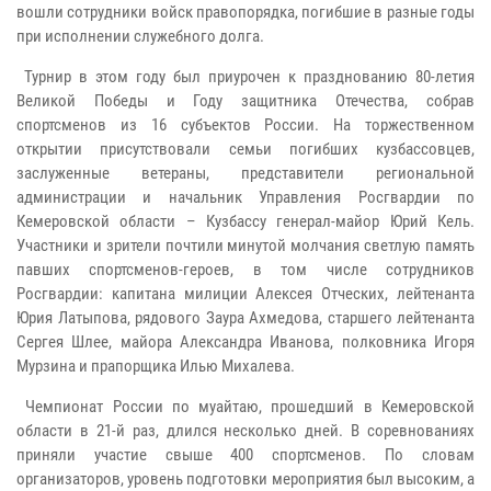
вошли сотрудники войск правопорядка, погибшие в разные годы
при исполнении служебного долга.
Турнир в этом году был приурочен к празднованию 80-летия
Великой Победы и Году защитника Отечества, собрав
спортсменов из 16 субъектов России. На торжественном
открытии присутствовали семьи погибших кузбассовцев,
заслуженные ветераны, представители региональной
администрации и начальник Управления Росгвардии по
Кемеровской области – Кузбассу генерал-майор Юрий Кель.
Участники и зрители почтили минутой молчания светлую память
павших спортсменов-героев, в том числе сотрудников
Росгвардии: капитана милиции Алексея Отческих, лейтенанта
Юрия Латыпова, рядового Заура Ахмедова, старшего лейтенанта
Сергея Шлее, майора Александра Иванова, полковника Игоря
Мурзина и прапорщика Илью Михалева.
Чемпионат России по муайтаю, прошедший в Кемеровской
области в 21-й раз, длился несколько дней. В соревнованиях
приняли участие свыше 400 спортсменов. По словам
организаторов, уровень подготовки мероприятия был высоким, а