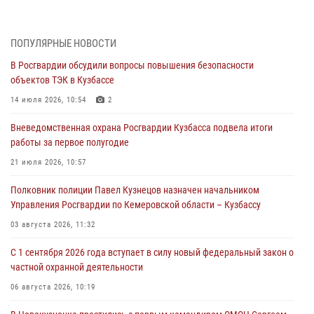
организационно-штатных подразделений Росгвардии с
профессиональным праздником
07 августа 2026, 05:32
ПОПУЛЯРНЫЕ НОВОСТИ
В Росгвардии обсудили вопросы повышения безопасности
С 1 сентября 2026 года вступает в силу новый федеральный закон о
объектов ТЭК в Кузбассе
частной охранной деятельности
14 июля 2026, 10:54
2
06 августа 2026, 10:19
Вневедомственная охрана Росгвардии Кузбасса подвела итоги
Росгвардейцы задержали предполагаемого виновника причинения
работы за первое полугодие
ножевого ранения кемеровчанину
21 июля 2026, 10:57
06 августа 2026, 09:18
Полковник полиции Павел Кузнецов назначен начальником
Росгвардейцы задержали мужчину, повредившего имущество
Управления Росгвардии по Кемеровской области – Кузбассу
горожанки
03 августа 2026, 11:32
06 августа 2026, 08:17
1
С 1 сентября 2026 года вступает в силу новый федеральный закон о
Росгвардейцы пресекли противоправные действия и защитили
частной охранной деятельности
новокузнечанку от агрессивного знакомого
06 августа 2026, 10:19
06 августа 2026, 07:16