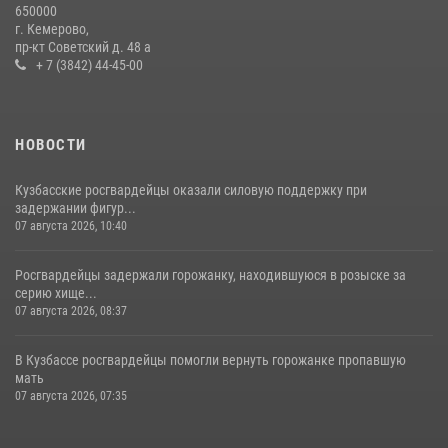
650000
с покупками
г. Кемерово,
пр-кт Советский д. 48 а
20 июля 2026, 08:52
1
+ 7 (3842) 44-45-00
НОВОСТИ
Кузбасские росгвардейцы оказали силовую поддержку при
задержании фигур...
07 августа 2026, 10:40
Росгвардейцы задержали горожанку, находившуюся в розыске за
серию хище...
07 августа 2026, 08:37
В Кузбассе росгвардейцы помогли вернуть горожанке пропавшую
мать
07 августа 2026, 07:35