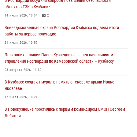
В Росгвардии обсудили вопросы повышения безопасности
04 августа 2026, 08:42
объектов ТЭК в Кузбассе
Росгвардейцы задержали нарушителя общественного порядка в
14 июля 2026, 10:54
2
охраняемой кемеровской гостинице
Вневедомственная охрана Росгвардии Кузбасса подвела итоги
04 августа 2026, 07:41
работы за первое полугодие
Кемеровские росгвардейцы пресекли попытку хищения товара
21 июля 2026, 10:57
путем подмены ценника (ВИДЕО)
Полковник полиции Павел Кузнецов назначен начальником
04 августа 2026, 06:32
1
Управления Росгвардии по Кемеровской области – Кузбассу
03 августа 2026, 11:32
В Кузбассе создают мурал в память о генерале армии Иване
Яковлеве
17 июля 2026, 10:21
В Новокузнецке простились с первым командиром ОМОН Сергеем
Добижей
12 июля 2026, 06:54
Росгвардейцы задержали горожанина, воспользовавшегося