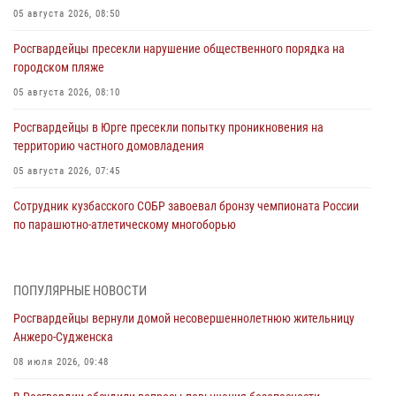
05 августа 2026, 08:50
Росгвардейцы пресекли нарушение общественного порядка на
городском пляже
05 августа 2026, 08:10
Росгвардейцы в Юрге пресекли попытку проникновения на
территорию частного домовладения
05 августа 2026, 07:45
Сотрудник кузбасского СОБР завоевал бронзу чемпионата России
по парашютно-атлетическому многоборью
04 августа 2026, 10:48
2
Кузбассовцы высоко оценили качество предоставления
ПОПУЛЯРНЫЕ НОВОСТИ
государственных услуг подразделениями ЛРР Росгвардии
Росгвардейцы вернули домой несовершеннолетнюю жительницу
04 августа 2026, 09:42
Анжеро-Судженска
Росгвардейцы помогли разыскать троих юных путешественников из
08 июля 2026, 09:48
Новокузнецка