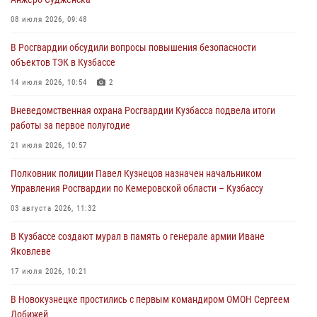
Росгвардейцы задержали участника драки, причинившего побои
08 июля 2026, 09:48
оппоненту
В Росгвардии обсудили вопросы повышения безопасности
05 августа 2026, 08:50
объектов ТЭК в Кузбассе
Росгвардейцы пресекли нарушение общественного порядка на
14 июля 2026, 10:54
2
городском пляже
Вневедомственная охрана Росгвардии Кузбасса подвела итоги
05 августа 2026, 08:10
работы за первое полугодие
Росгвардейцы в Юрге пресекли попытку проникновения на
21 июля 2026, 10:57
территорию частного домовладения
Полковник полиции Павел Кузнецов назначен начальником
05 августа 2026, 07:45
Управления Росгвардии по Кемеровской области – Кузбассу
03 августа 2026, 11:32
В Кузбассе создают мурал в память о генерале армии Иване
Яковлеве
17 июля 2026, 10:21
В Новокузнецке простились с первым командиром ОМОН Сергеем
Добижей