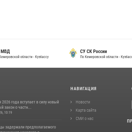
 МВД
СУ СК России
Кемеровской области - Кузбассу
По Кемеровской области - Кузбас
И
НАВИГАЦИЯ
я 2026 года вступает в силу новый
Новости
 закон о частн...
Карта сайта
26, 10:19
СМИ о нас
П
цы задержали предполагаемого