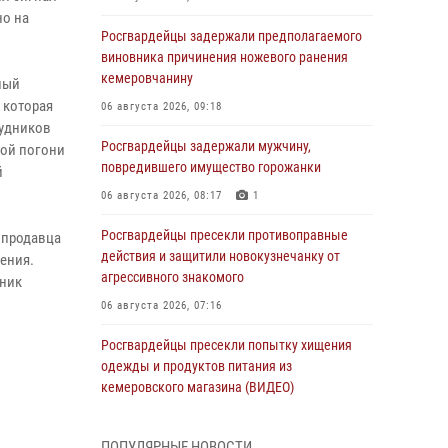
но на
Росгвардейцы задержали предполагаемого
виновника причинения ножевого ранения
кемеровчанину
ный
 которая
06 августа 2026, 09:18
рудников
Росгвардейцы задержали мужчину,
ной погони
повредившего имущество горожанки
й
06 августа 2026, 08:17
1
Росгвардейцы пресекли противоправные
 продавца
действия и защитили новокузнечанку от
ения.
агрессивного знакомого
нник
06 августа 2026, 07:16
Росгвардейцы пресекли попытку хищения
одежды и продуктов питания из
кемеровского магазина (ВИДЕО)
06 августа 2026, 06:08
1
1
ПОПУЛЯРНЫЕ НОВОСТИ