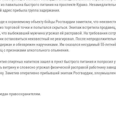
» из павильона быстрого питания на проспекте Курако. Незамедлитель
й адрес прибыла группа задержания.
зде к охраняемому объекту бойцы Росгвардии заметили, что неизвест
из торговой точки и попытался скрыться. Экипаж встретила продавец,
, что выбежавший мужчина угрожал ей расправой. На требования сот
ии остановиться неизвестный не реагировал. После непродолжитель
адержан и обезврежен наручниками. Им оказался несудимый 55-летни
ец с признаками алкогольного опьянения.
тия спиртных напитков зашел в пункт быстрого питания и попросил у
ь витрину и словесно угрожал физической расправой работнику завед
пку. Заметив оперативно прибывший экипаж Росгвардии, злоумышле
редан правоохранителям.