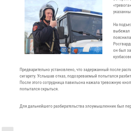
«тревога
указанны
На подъе
выбежал 
пояснила
Росгвард
он был з
кузбасов
Предварительно установлено, что задержанный после распи
сигарету. Услышав отказ, подозреваемый попытался разбит
После этого сотрудница павильона нажала тревожную кно
попытался скрыться.
Для дальнейшего разбирательства злоумышленник был пе