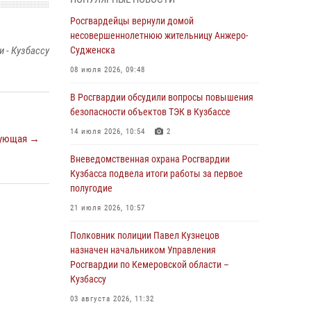
В Кузбассе стартовал чемпионат Сибирского
ордена Жукова округа Росгвардии по
Росгвардейцы вернули домой
служебно-боевой стрельбе
несовершеннолетнюю жительницу Анжеро-
 - Кузбассу
Судженска
05 августа 2026, 10:53
7
08 июля 2026, 09:48
Росгвардейцы задержали в Кемерове
дебошира, устроившего конфликт в
В Росгвардии обсудили вопросы повышения
медицинском учреждении
безопасности объектов ТЭК в Кузбассе
05 августа 2026, 09:30
14 июля 2026, 10:54
2
ующая →
Росгвардейцы задержали участника драки,
Вневедомственная охрана Росгвардии
причинившего побои оппоненту
Кузбасса подвела итоги работы за первое
полугодие
05 августа 2026, 08:50
21 июля 2026, 10:57
Росгвардейцы пресекли нарушение
общественного порядка на городском пляже
Полковник полиции Павел Кузнецов
назначен начальником Управления
05 августа 2026, 08:10
Росгвардии по Кемеровской области –
Кузбассу
Росгвардейцы в Юрге пресекли попытку
проникновения на территорию частного
03 августа 2026, 11:32
домовладения