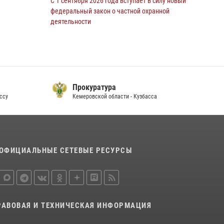
С 1 сентября 2026 года вступает в силу новый
действия и защитили новокузнечанку от
федеральный закон о частной охранной
агрессивного знакомого
деятельности
06 августа 2026, 07:16
06 августа 2026, 10:19
В Новокузнецке простились с первым
командиром ОМОН Сергеем Добижей
12 июля 2026, 06:54
Прокуратура
су
Кемеровской области - Кузбасса
П
Росгвардейцы задержали горожанина,
воспользовавшегося мотоциклом без
разрешения владельца
14 июля 2026, 08:52
1
ОФИЦИАЛЬНЫЕ СЕТЕВЫЕ РЕСУРСЫ
Кузбасский спецназ принял участие в сборе
снайперов Сибирского округа Росгвардии
24 июля 2026, 10:35
3
Сотрудники ОМОН «Оберег» провели встречу
РАВОВАЯ И ТЕХНИЧЕСКАЯ ИНФОРМАЦИЯ
с воспитанниками детского дома в рамках
всероссийской акции