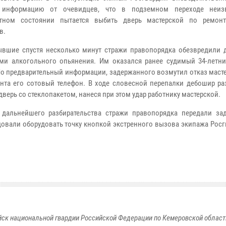
 информацию от очевидцев, что в подземном переходе неиз
атном состоянии пытается выбить дверь мастерской по ремон
в.
ие спустя несколько минут стражи правопорядка обезвредили 
ми алкогольного опьянения. Им оказался ранее судимый 34-летн
По предварительный информации, задержанного возмутил отказ маст
нта его сотовый телефон. В ходе словесной перепалки дебошир ра
верь со стеклопакетом, нанеся при этом удар работнику мастерской.
ьнейшего разбирательства стражи правопорядка передали зад
овали оборудовать точку кнопкой экстренного вызова экипажа Росг
к национальной гвардии Российской Федерации по Кемеровской области