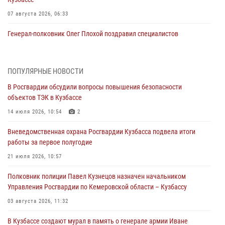
07 августа 2026, 06:33
Генерал-полковник Олег Плохой поздравил специалистов
организационно-штатных подразделений Росгвардии с
профессиональным праздником
07 августа 2026, 05:32
ПОПУЛЯРНЫЕ НОВОСТИ
В Росгвардии обсудили вопросы повышения безопасности
С 1 сентября 2026 года вступает в силу новый федеральный закон о
объектов ТЭК в Кузбассе
частной охранной деятельности
14 июля 2026, 10:54
2
06 августа 2026, 10:19
Вневедомственная охрана Росгвардии Кузбасса подвела итоги
Росгвардейцы задержали предполагаемого виновника причинения
работы за первое полугодие
ножевого ранения кемеровчанину
21 июля 2026, 10:57
06 августа 2026, 09:18
Полковник полиции Павел Кузнецов назначен начальником
Росгвардейцы задержали мужчину, повредившего имущество
Управления Росгвардии по Кемеровской области – Кузбассу
горожанки
03 августа 2026, 11:32
06 августа 2026, 08:17
1
В Кузбассе создают мурал в память о генерале армии Иване
Росгвардейцы пресекли противоправные действия и защитили