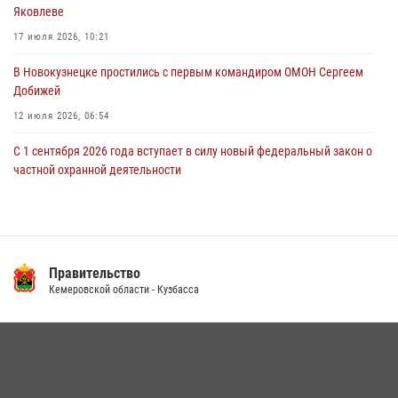
Яковлеве
новокузнечанку от агрессивного знакомого
17 июля 2026, 10:21
06 августа 2026, 07:16
В Новокузнецке простились с первым командиром ОМОН Сергеем
Добижей
12 июля 2026, 06:54
С 1 сентября 2026 года вступает в силу новый федеральный закон о
частной охранной деятельности
06 августа 2026, 10:19
Росгвардейцы задержали горожанина, воспользовавшегося
мотоциклом без разрешения владельца
Правительство
14 июля 2026, 08:52
1
Кемеровской области - Кузбасса
Кузбасский спецназ принял участие в сборе снайперов Сибирского
округа Росгвардии
24 июля 2026, 10:35
3
Росгвардейцы задержали мужчину, вырвавшего у горожанки пакет