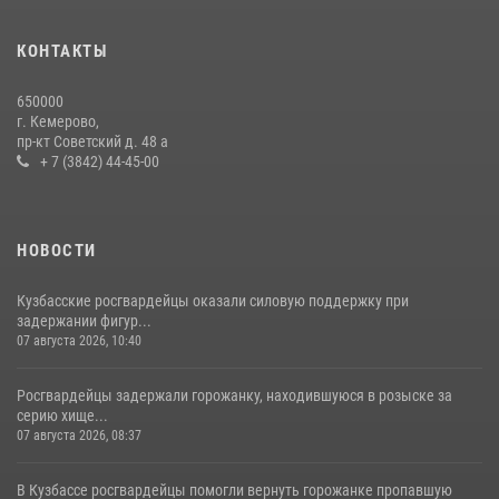
с покупками
20 июля 2026, 08:52
1
КОНТАКТЫ
Сотрудники ОМОН «Оберег» провели встречу с воспитанниками
650000
детского дома в рамках всероссийской акции
г. Кемерово,
пр-кт Советский д. 48 а
20 июля 2026, 10:54
2
+ 7 (3842) 44-45-00
НОВОСТИ
Кузбасские росгвардейцы оказали силовую поддержку при
задержании фигур...
07 августа 2026, 10:40
Росгвардейцы задержали горожанку, находившуюся в розыске за
серию хище...
07 августа 2026, 08:37
В Кузбассе росгвардейцы помогли вернуть горожанке пропавшую