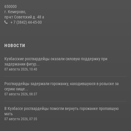
Росгвардейцы задержали новокузнечанку при попытке вынести из
650000
гипермаркета товары на 13 тысяч рублей (ВИДЕО)
г. Кемерово,
пр-кт Советский д. 48 а
16 июля 2026, 06:43
1
1
+ 7 (3842) 44-45-00
НОВОСТИ
Кузбасские росгвардейцы оказали силовую поддержку при
задержании фигур...
07 августа 2026, 10:40
Росгвардейцы задержали горожанку, находившуюся в розыске за
серию хище...
07 августа 2026, 08:37
В Кузбассе росгвардейцы помогли вернуть горожанке пропавшую
мать
07 августа 2026, 07:35