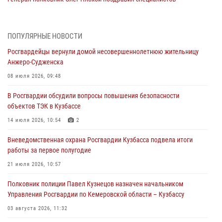
организационно-штатных подразделений Росгвардии с
профессиональным праздником
07 августа 2026, 05:32
ПОПУЛЯРНЫЕ НОВОСТИ
Росгвардейцы вернули домой несовершеннолетнюю жительницу
С 1 сентября 2026 года вступает в силу новый федеральный закон о
Анжеро-Судженска
частной охранной деятельности
08 июля 2026, 09:48
06 августа 2026, 10:19
В Росгвардии обсудили вопросы повышения безопасности
Росгвардейцы задержали предполагаемого виновника причинения
объектов ТЭК в Кузбассе
ножевого ранения кемеровчанину
14 июля 2026, 10:54
2
06 августа 2026, 09:18
Вневедомственная охрана Росгвардии Кузбасса подвела итоги
Росгвардейцы задержали мужчину, повредившего имущество
работы за первое полугодие
горожанки
21 июля 2026, 10:57
06 августа 2026, 08:17
1
Полковник полиции Павел Кузнецов назначен начальником
Росгвардейцы пресекли противоправные действия и защитили
Управления Росгвардии по Кемеровской области – Кузбассу
новокузнечанку от агрессивного знакомого
03 августа 2026, 11:32
06 августа 2026, 07:16